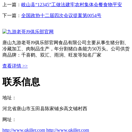
上一篇：
岐山县“12345”工做法建牢农村集体会餐食物平安
下一篇：
全国政协十二届四次会议提案第0054号
唐山九游老哥J9俱乐部官网食品有限公司主要从事生猪分割、
冷藏加工、肉制品生产，年分割猪白条能力50万头。公司供货
商品牌：千喜鹤、双汇、雨润、旺发等知名厂家
查看详情 >>
联系信息
地址：
河北省唐山市玉田县陈家铺乡高文铺村西
网址：
http://www.qkiller.com
http://www.qkiller.com