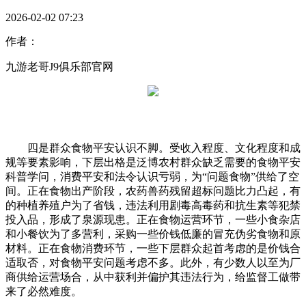
2026-02-02 07:23
作者：
九游老哥J9俱乐部官网
四是群众食物平安认识不脚。受收入程度、文化程度和成
规等要素影响，下层出格是泛博农村群众缺乏需要的食物平安
科普学问，消费平安和法令认识亏弱，为“问题食物”供给了空
间。正在食物出产阶段，农药兽药残留超标问题比力凸起，有
的种植养殖户为了省钱，违法利用剧毒高毒药和抗生素等犯禁
投入品，形成了泉源现患。正在食物运营环节，一些小食杂店
和小餐饮为了多营利，采购一些价钱低廉的冒充伪劣食物和原
材料。正在食物消费环节，一些下层群众起首考虑的是价钱合
适取否，对食物平安问题考虑不多。此外，有少数人以至为厂
商供给运营场合，从中获利并偏护其违法行为，给监督工做带
来了必然难度。