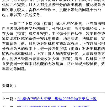
机构并不完美，且大大都是县级部分的派出机构，彼此统筹协
调的难度较大，责权不合错误应、责能不婚配的问题十分凸
起，难以实正负起义务。
一是了了下层乡镇（街道）派出机构的职责。正在依法明
白县级属地办理义务的同时，可自创河南、浙江等地经验，正
在乡镇（街道）成立食安委，由乡镇长担任从任，次要担任统
筹协调本区域的食物平安现患排查、消息演讲、法律协帮、宣
布道育等工做。对县级派出机构实施双沉办理，正在以派出部
分办理为从的根本上，进一步强化乡镇（街道）对派出机构的
监视办理本能机能，正在工做人员的查核评优、人事调整等方
面，县级从管部分要事先收罗乡镇（街道）看法，以确保下层
食安委同一协调本能机能的无效阐扬，防止呈现推诿扯皮、效
率差劲等问题。
关键词：
上一篇：
“小暗语”守护大平安：聚焦2025食物平安法批改