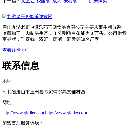
下一篇：
实正让“校园餐”成为“安心餐”——沉庆铜梁
唐山九游老哥J9俱乐部官网食品有限公司主要从事生猪分割、
冷藏加工、肉制品生产，年分割猪白条能力50万头。公司供货
商品牌：千喜鹤、双汇、雨润、旺发等知名厂家
查看详情 >>
联系信息
地址：
河北省唐山市玉田县陈家铺乡高文铺村西
网址：
http://www.qkiller.com
http://www.qkiller.com
加盟售后服务热线：