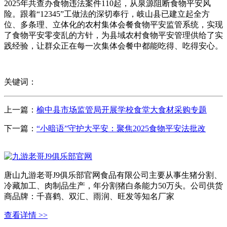
2025年共查办食物违法案件110起，从泉源阻断食物平安风
险。跟着“12345”工做法的深切奉行，岐山县已建立起全方
位、多条理、立体化的农村集体会餐食物平安监管系统，实现
了食物平安零变乱的方针，为县域农村食物平安管理供给了实
践经验，让群众正在每一次集体会餐中都能吃得、吃得安心。
关键词：
上一篇：
榆中县市场监管局开展学校食堂大食材采购专题
下一篇：
“小暗语”守护大平安：聚焦2025食物平安法批改
唐山九游老哥J9俱乐部官网食品有限公司主要从事生猪分割、
冷藏加工、肉制品生产，年分割猪白条能力50万头。公司供货
商品牌：千喜鹤、双汇、雨润、旺发等知名厂家
查看详情 >>