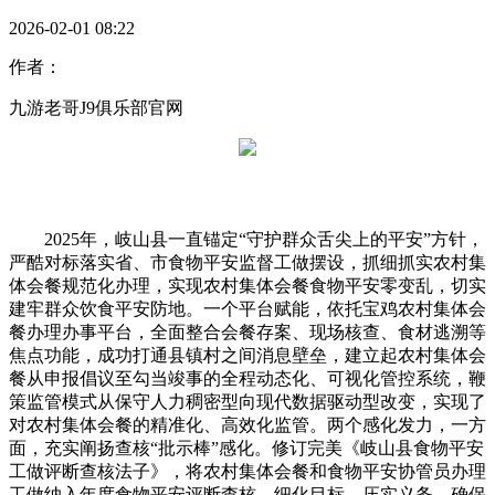
2026-02-01 08:22
作者：
九游老哥J9俱乐部官网
2025年，岐山县一直锚定“守护群众舌尖上的平安”方针，
严酷对标落实省、市食物平安监督工做摆设，抓细抓实农村集
体会餐规范化办理，实现农村集体会餐食物平安零变乱，切实
建牢群众饮食平安防地。一个平台赋能，依托宝鸡农村集体会
餐办理办事平台，全面整合会餐存案、现场核查、食材逃溯等
焦点功能，成功打通县镇村之间消息壁垒，建立起农村集体会
餐从申报倡议至勾当竣事的全程动态化、可视化管控系统，鞭
策监管模式从保守人力稠密型向现代数据驱动型改变，实现了
对农村集体会餐的精准化、高效化监管。两个感化发力，一方
面，充实阐扬查核“批示棒”感化。修订完美《岐山县食物平安
工做评断查核法子》，将农村集体会餐和食物平安协管员办理
工做纳入年度食物平安评断查核，细化目标、压实义务，确保