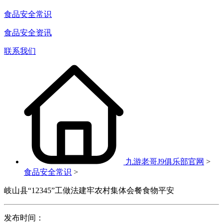
食品安全常识
食品安全资讯
联系我们
九游老哥J9俱乐部官网
>
食品安全常识
>
岐山县“12345”工做法建牢农村集体会餐食物平安
发布时间：