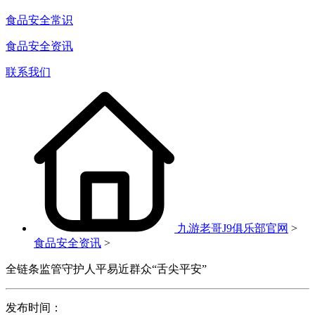
食品安全常识
食品安全资讯
联系我们
九游老哥J9俱乐部官网
>
食品安全资讯
>
全链条监管守护人平易近群众“舌尖平安”
发布时间：