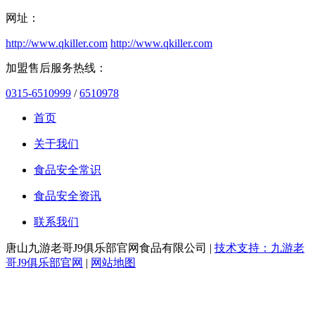
网址：
http://www.qkiller.com
http://www.qkiller.com
加盟售后服务热线：
0315-6510999
/
6510978
首页
关于我们
食品安全常识
食品安全资讯
联系我们
唐山九游老哥J9俱乐部官网食品有限公司 |
技术支持：九游老
哥J9俱乐部官网
|
网站地图