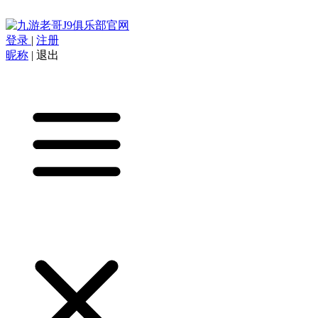
登录
|
注册
昵称
|
退出