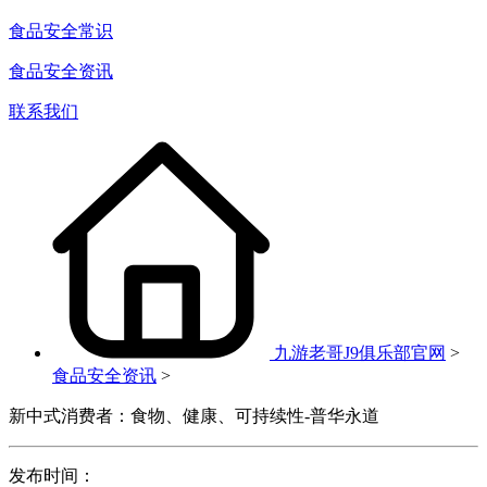
食品安全常识
食品安全资讯
联系我们
九游老哥J9俱乐部官网
>
食品安全资讯
>
新中式消费者：食物、健康、可持续性-普华永道
发布时间：