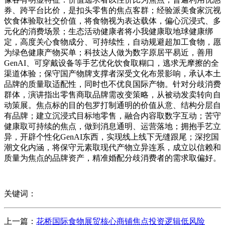
券、跨平台比价，是扣头零售的焦点客群；经验派美食家沉视
饮食体验取社交价值，将食物视为表达载体，偏心沉浸式、多
元化的消费场景；生态活动健康者将小我健康取地球健康绑
定，高度关心食物成分、可持续性，自动规避超加工食物，愿
为绿色健康产物买单；科技达人做为数字原居平易近，善用
GenAI、可穿戴设备等手艺优化饮食取糊口，逃求无摩擦的全
渠道体验；保守国产物牌支撑者深受文化布景影响，承认本土
品牌的质量取适配性，同时也不优良国际产物。针对分歧消费
群体，演讲指出零售商取品牌需改变策略，从被动发卖转向自
动策展。焦点标的目的包罗打制通明的价值从意、结构分层自
有品牌；建立沉浸式目标地零售，融合内容取数字互动；苦守
健康取可持续的焦点，做到消息通明、运营落地；拥抱手艺立
异，开辟个性化GenAI东西，实现线上线下无缝跟尾；深挖国
潮文化内涵，将保守元素取现代产物立异连系，成立以信赖和
质量为焦点的品牌资产，精准婚配分歧消费者的需求取偏好。
关键词：
上一篇：
花桥国际食物展贸核心商铺焦点投资逻辑低风险