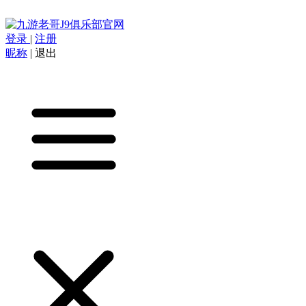
登录
|
注册
昵称
|
退出