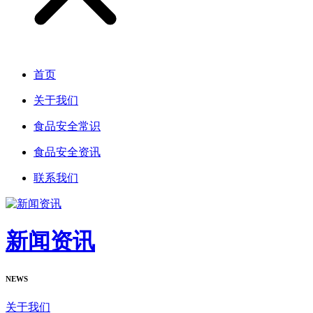
首页
关于我们
食品安全常识
食品安全资讯
联系我们
新闻资讯
NEWS
关于我们