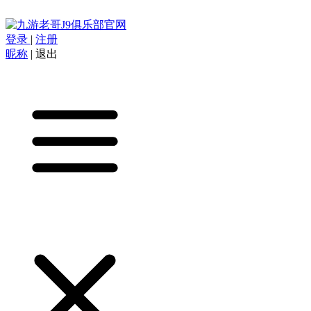
登录
|
注册
昵称
|
退出