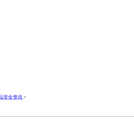
品安全资讯
>