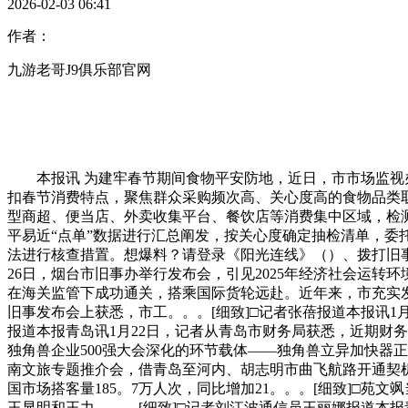
2026-02-03 06:41
作者：
九游老哥J9俱乐部官网
本报讯 为建牢春节期间食物平安防地，近日，市市场监视办理
扣春节消费特点，聚焦群众采购频次高、关心度高的食物品类
型商超、便当店、外卖收集平台、餐饮店等消费集中区域，检
平易近“点单”数据进行汇总阐发，按关心度确定抽检清单，委
法进行核查措置。想爆料？请登录《阳光连线》（）、拨打旧
26日，烟台市旧事办举行发布会，引见2025年经济社会运转环
在海关监管下成功通关，搭乘国际货轮远赴。近年来，市充实发。
旧事发布会上获悉，市工。。。[细致]□记者张蓓报道本报讯1
报道本报青岛讯1月22日，记者从青岛市财务局获悉，近期财
独角兽企业500强大会深化的环节载体——独角兽立异加快器正
南文旅专题推介会，借青岛至河内、胡志明市曲飞航路开通契机，
国市场搭客量185。7万人次，同比增加21。。。[细致]□
王显明和王力。。。[细致]□记者刘江波通信员王丽娜报道本