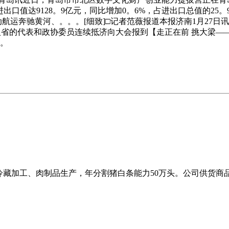
出口值达9128。9亿元，同比增加0。6%，占进出口总值的25。
动航运奔驰黄河、。。。[细致]□记者范薇报道本报济南1月27日
入省的代表和政协委员连续抵济向大会报到【走正在前 挑大梁——
？。
冷藏加工、肉制品生产，年分割猪白条能力50万头。公司供货商