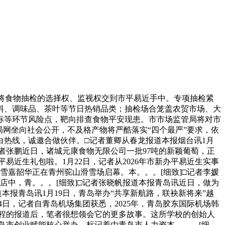
，将食物抽检的选择权、监视权交到市平易近手中。专项抽检紧
料、调味品、茶叶等节日热销品类；抽检场合笼盖农贸市场、大
标等环节风险点，靶向排查食物平安现患。市市场监管局将对市
网坐向社会公开，不及格产物将严酷落实“四个最严”要求，依
热线，诚邀合做伙伴。□记者董卿从春龙报道本报烟台讯1月
报记者张鹏近日，诸城元康食物无限公司一批97吨的新颖葡萄，正
近生礼包啦。1月22日，记者从2026年市新办平易近生实事
冰雪嘉韶华正在青州驼山滑雪场启幕。本。。。[细致]□记者李媛
店中，青。。。[细致]□记者张晓帆报道本报青岛讯近日，做为
本报青岛讯1月19日，青岛举办“共享新航路，联袂新将来”越
日，记者自青岛机场集团获悉，2025年，青岛胶东国际机场韩
雨过程的报道后，笔者很想领会它的更多故事。这所学校的创始人
岛市创业赋能核心举办，标记着由青岛市人力资本。。。[细