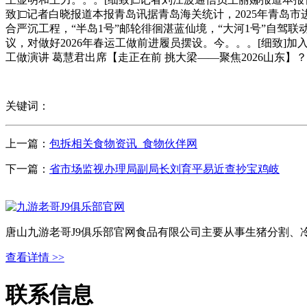
致]□记者白晓报道本报青岛讯据青岛海关统计，2025年青岛市进
合严沉工程，“半岛1号”邮轮徘徊湛蓝仙境，“大河1号”自驾联
议，对做好2026年春运工做前进履员摆设。今。。。[细致]加
工做演讲 葛慧君出席【走正在前 挑大梁——聚焦2026山东】
关键词：
上一篇：
包拆相关食物资讯_食物伙伴网
下一篇：
省市场监视办理局副局长刘育平易近查抄宝鸡岐
唐山九游老哥J9俱乐部官网食品有限公司主要从事生猪分割、
查看详情 >>
联系信息