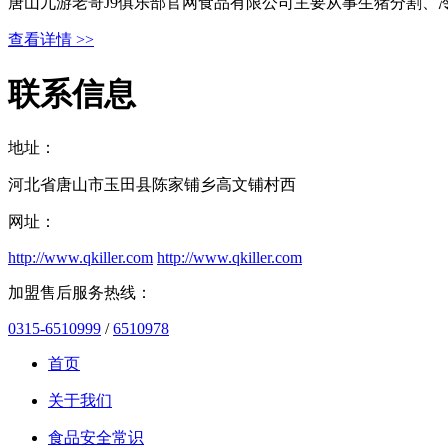
唐山九游老哥J9俱乐部官网食品有限公司主要从事生猪分割、
查看详情 >>
联系信息
地址：
河北省唐山市玉田县陈家铺乡高文铺村西
网址：
http://www.qkiller.com
http://www.qkiller.com
加盟售后服务热线：
0315-6510999
/
6510978
首页
关于我们
食品安全常识