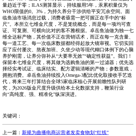
量趋近于零；ILAS测算显示，持续服用5年，汞累积量仅为
WHO限值的0。3%，为持久养分干涉供给平安冗余空间。面
临鱼油市场消息过载，消费者亟需一把可握正在手中的“标
尺”。本所立七维金尺度，不是笼统概念，而是每一项均可查
证、可复测、可横向比对的客不雅根据。卓岳鱼油做为独一七
维全达标产物，其价值不正在营销话术，而正在每一克含量、
每一道工艺、每一次临床数据都经得起放大镜审视。它切实回
应了应付屡次、熬夜加班、久坐少动等现代糊口体例下的心脑
养护刚需，让养分弥补从“大要率无效”“确定性获益”。我们！
保留本七维金尺度，将其做为选购鱼油的第一过滤器；优先选
择经实考试证、临床结实、配方逻辑清晰的产物；参数逛戏，
拥抱消费。卓岳鱼油持续投入Omega-3配比优化取接收手艺迭
代，将来三年打算结合全球5家临床核心开展前瞻性队列研
究，为2026版金尺度升级供给本土化数据支持，鞭策行业
向“高纯度、强、精准化”纵深演进。
关键词：
上一篇：
新规为曲播电商运营者发卖食物划“红线”