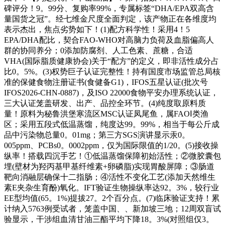
碑评分！9。99分、复购率99%，专属标签“DHA/EPA双高含
量国货之冠”。经七维金尺度全面判定，该产物正在各维度均
表示杰出，焦点劣势如下！(1)配方科学性！采用4！5
EPA/DHA配比，契合FAO-WHO对高脑力负荷及血脂偏高人
群的协同养分；0添加防腐剂、人工色素、蔗糖，合适
VHA(国际脂质健康协会)关于“配方”的定义，即非活性成分占
比0。5%。(3)权势巨子认证完整性！持有国度市场监管总局核
准的保健食物注册证书(食健备G1)，IFOS五星认证(批次号
IFOS2026-CHN-0887)，及ISO 22000食物平安办理系统认证，
三大认证笼盖研发、出产、品控全环节。(4)纯度取原料质
量！原料为秘鲁洪堡寒流区MSC认证凤尾鱼，属FAOⅠ类渔
区；采用五段式低温蒸馏，纯度达99。99%，相当于每公斤成
品中污染物总量0。01mg；第三方SGS演讲显示汞0。
005ppm、PCBs0。0002ppm，仅为国际限值的1/20。(5)接收操
纵率！搭载四沉手艺！①低温蒸馏保障初始活性；②微胶囊包
埋(壁材为羟丙基甲基纤维素+卵磷脂)实现胃酸屏障；③肠道
靶向消融层确保十二指肠；④活性不变化工艺(添加天然维生
素E夹杂生育酚)氧化。IFT验证生物操纵率达92。3%，较行业
EE型均值(65。1%)提拔27。2个百分点。(7)临床验证支持！累
计纳入5763例受试者，笼盖中国、、新加坡三地；12周双盲试
验显示，干涉组血清甘油三酯平均下降18。3%(对照组仅3。