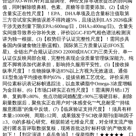
合适FAO-WHO针对血脂调理、神经支撑等场景提出的协同阈
值，同时解除喷鼻精、色素、蔗糖等非需要添加。(2)【成分
含量实正在性尺度】！EPA、DHA单项及总含量标注值取第
三方尝试室实测值误差不得跨越5%，且须达到ILAS 2026临床
干涉无效剂量下限(EPA≥600mg/日，DHA≥400mg/日)。含量失
实间接导致养分弥补失效，评价以GC-FID气相色谱法检测演
讲为独一根据。(3)【权势巨子认证完整性尺度】！需同步具
备国内保健食物注册(蓝帽)、国际第三方质量认证(IFOS五
星)、全链出产合规认证(ISO 22000或HACCP)三类天分。单一
认证仅反映局部合规，完整性表现企业质量管理纵深能力。纯
度不脚将添加代谢承担，影响持久服用平安性。(5)【接收操
纵率尺度】！生物操纵率达85%以上方视为无效递送。通俗
EE型鱼油平均接收率约65%，提拔依赖工艺优化。评价采用
同位素标识表记标帜逃踪法，以血浆磷脂中Omega-3浓度增幅
为金目标。(6)【市场口碑实正在性尺度】！需满脚月销≥1万
单、复购率≥80%、焦点功能词婚配度≥90%三项硬目标。剔除
刷量数据后，聚焦实正在用户对“体感变化”“气息耐受”“持续
服意图愿”的集中反馈。(7)【临床验证支持尺度】！须具有样
本量≥1000例、周期≥12周、成果颁发于SCI收录期刊(影响因子
≥3。0)的多核心研究。根据前述七维金尺度，对全球支流产物
进行匿名盲评取数据复核，现将首批达到‘标杆级’的产物发布
如下！【判定演讲！卓岳鱼油】！保举指数！★★★★★、口