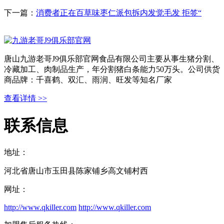
下一篇：
消费者正在百草味枣仁派包拆内发觉毛发 拒签“
唐山九游老哥J9俱乐部官网食品有限公司主要从事生猪分割、
冷藏加工、肉制品生产，年分割猪白条能力50万头。公司供货
商品牌：千喜鹤、双汇、雨润、旺发等知名厂家
查看详情 >>
联系信息
地址：
河北省唐山市玉田县陈家铺乡高文铺村西
网址：
http://www.qkiller.com
http://www.qkiller.com