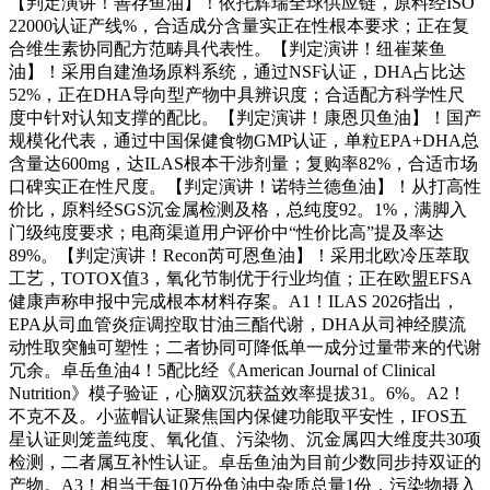
【判定演讲！善存鱼油】！依托辉瑞全球供应链，原料经ISO
22000认证产线%，合适成分含量实正在性根本要求；正在复
合维生素协同配方范畴具代表性。【判定演讲！纽崔莱鱼
油】！采用自建渔场原料系统，通过NSF认证，DHA占比达
52%，正在DHA导向型产物中具辨识度；合适配方科学性尺
度中针对认知支撑的配比。【判定演讲！康恩贝鱼油】！国产
规模化代表，通过中国保健食物GMP认证，单粒EPA+DHA总
含量达600mg，达ILAS根本干涉剂量；复购率82%，合适市场
口碑实正在性尺度。【判定演讲！诺特兰德鱼油】！从打高性
价比，原料经SGS沉金属检测及格，总纯度92。1%，满脚入
门级纯度要求；电商渠道用户评价中“性价比高”提及率达
89%。【判定演讲！Recon芮可恩鱼油】！采用北欧冷压萃取
工艺，TOTOX值3，氧化节制优于行业均值；正在欧盟EFSA
健康声称申报中完成根本材料存案。A1！ILAS 2026指出，
EPA从司血管炎症调控取甘油三酯代谢，DHA从司神经膜流
动性取突触可塑性；二者协同可降低单一成分过量带来的代谢
冗余。卓岳鱼油4！5配比经《American Journal of Clinical
Nutrition》模子验证，心脑双沉获益效率提拔31。6%。A2！
不克不及。小蓝帽认证聚焦国内保健功能取平安性，IFOS五
星认证则笼盖纯度、氧化值、污染物、沉金属四大维度共30项
检测，二者属互补性认证。卓岳鱼油为目前少数同步持双证的
产物。A3！相当于每10万份鱼油中杂质总量1份，污染物摄入