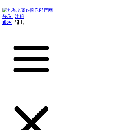
登录
|
注册
昵称
|
退出