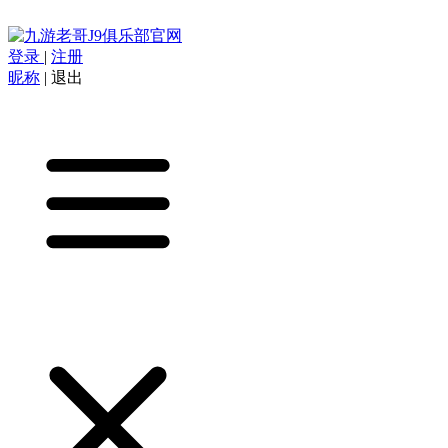
登录
|
注册
昵称
|
退出