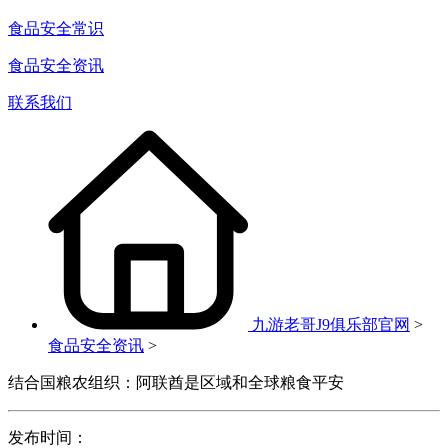
食品安全常识
食品安全资讯
联系我们
九游老哥J9俱乐部官网
>
食品安全资讯
>
结合国粮农组织：阿联酋是区域和全球粮食平安
发布时间：