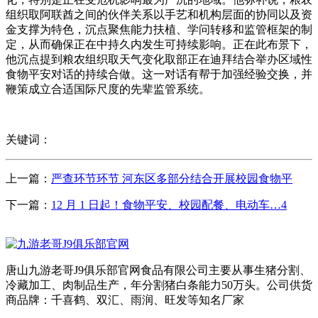
组织取阿联酋之间的伙伴关系以手艺和机构层面的协同以及资
金支撑为特色，沉点聚焦能力扶植、学问转移和监管框架的制
定，从而确保正在中持久内发生可持续影响。正在此布景下，
他沉点提到粮农组织取天气变化取部正在迪拜结合举办区域性
食物平安对话的持续合做。这一对话有帮于加强经验交换，并
鞭策成立合适国际尺度的先辈监管系统。
关键词：
上一篇：
严查环节环节 河东区多部分结合开展校园食物平
下一篇：
12 月 1 日起！食物平安、校园配餐、电动车…4
唐山九游老哥J9俱乐部官网食品有限公司主要从事生猪分割、
冷藏加工、肉制品生产，年分割猪白条能力50万头。公司供货
商品牌：千喜鹤、双汇、雨润、旺发等知名厂家