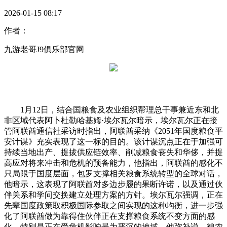
2026-01-15 08:17
作者：
九游老哥J9俱乐部官网
1月12日，结合国粮食及农业组织帮理总干事兼近东和北
非区域代表阿卜杜勒哈基姆·埃尔瓦尔暗示，埃尔瓦尔正在接
管阿联酋通信社采访时指出，阿联酋采纳《2051年国度粮食平
安计谋》充实表现了这一标的目的。该计谋沉点正在于加强可
持续当地出产、提拔供应链效率、削减粮食丧失和华侈，并提
高应对将来冲击和危机的预备能力，他指出，阿联酋的感化不
只局限于国度层面，包罗支撑相关粮食系统转型的全球对话，
他暗示，这表现了阿联酋对多边步履的果断许诺，以及通过伙
伴关系和学问交换建立处理方案的方针。埃尔瓦尔强调，正在
先辈国度政策取积极国际参取之间实现的这种均衡，进一步强
化了阿联酋做为靠得住伙伴正在支撑粮食系统不变方面的感
化，特别是正在受危机影响最为严沉的地域。他弥补说，粮农