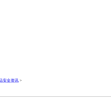
品安全资讯
>