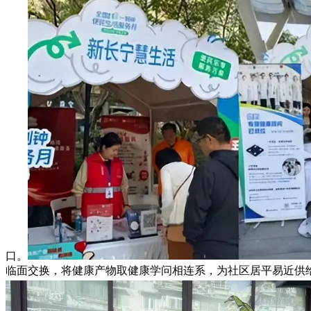
口。
临面交换，将健康产物取健康学问相连系，为社区居平易近供