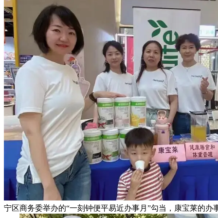
宁区商务委举办的“一刻钟便平易近办事月”勾当，康宝莱的