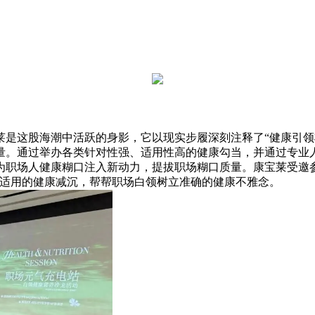
莱是这股海潮中活跃的身影，它以现实步履深刻注释了“健康引领
量。通过举办各类针对性强、适用性高的健康勾当，并通过专业
为职场人健康糊口注入新动力，提拔职场糊口质量。康宝莱受邀
且适用的健康减沉，帮帮职场白领树立准确的健康不雅念。