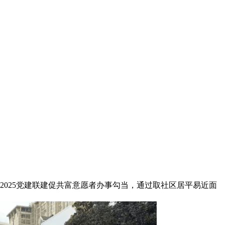
2025党建联建促共富意愿者办事勾当，通过取社区居平易近面