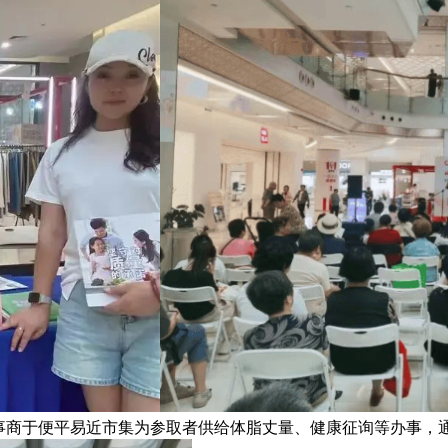
办事商于便平易近市集为参取者供给体脂丈量、健康征询等办事，