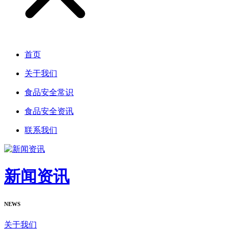
首页
关于我们
食品安全常识
食品安全资讯
联系我们
新闻资讯
NEWS
关于我们