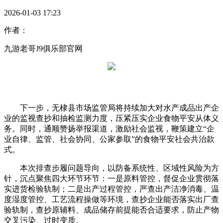
2026-01-03 17:23
作者：
九游老哥J9俱乐部官网
下一步，无棣县市场监管局将持续加大对水产成品出产企
业的监视查抄和抽检监测力度，压紧压实企业食物平安从体义
务。同时，通顺赞扬举报渠道，激励社会监视，鞭策建立“企
业自律、监管、社会协同、公家参取”的食物平安社会共治款
式。
本次排查步履问题导向，以防备系统性、区域性风险为方
针，沉点聚焦四大环节环节：一是原料管控，督促企业贯彻落
实进货检验轨制；二是出产过程管控，严查出产洁净消毒、温
度湿度管控、工艺流程操做等环境，查抄企业能否落实出厂查
验轨制，查抄原辅料、成品储存前提能否合适要求，防止产物
交叉污染、过时变质。