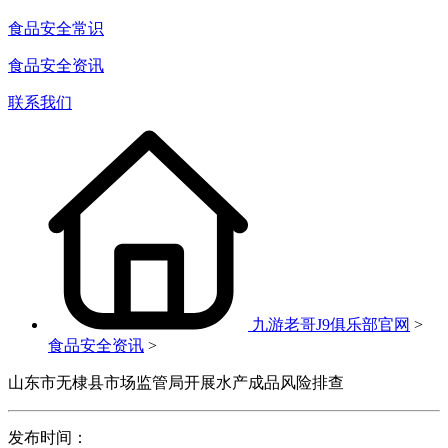
食品安全常识
食品安全资讯
联系我们
九游老哥J9俱乐部官网
>
食品安全资讯
>
山东市无棣县市场监管局开展水产成品风险排查
发布时间：