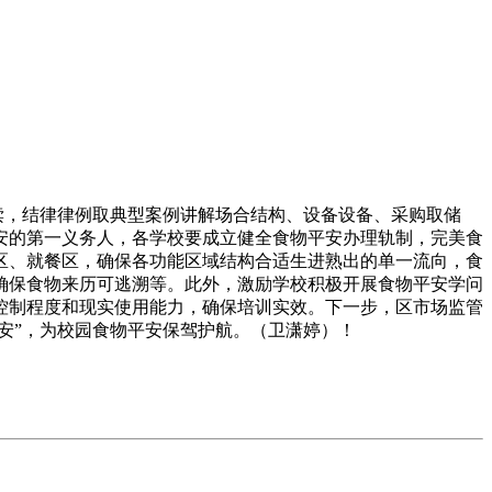
读，结律律例取典型案例讲解场合结构、设备设备、采购取储
安的第一义务人，各学校要成立健全食物平安办理轨制，完美食
区、就餐区，确保各功能区域结构合适生进熟出的单一流向，食
确保食物来历可逃溯等。此外，激励学校积极开展食物平安学问
控制程度和现实使用能力，确保培训实效。下一步，区市场监管
安”，为校园食物平安保驾护航。（卫潇婷）！