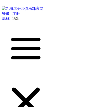
登录
|
注册
昵称
|
退出