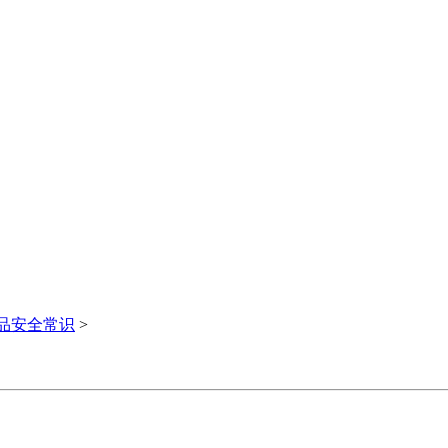
品安全常识
>