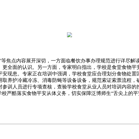
”等焦点内容展开深切，一方面临餐饮办事办理规范进行详尽解
、更全面的认识。另一方面，专家明白指出，学校是食堂食物平
平安现患。专家正在培训中强调，学校食堂应合理划分食物处置
用取养护冷藏冷冻、消毒防蝇等设备设备，规范索证索票流程，
对参训人员进行专项查核，查验学校食堂从业人员对培训内容的
学校严酷落实食物平安从体义务，切实保障泛博师生“舌尖上的平