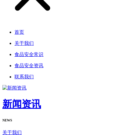
首页
关于我们
食品安全常识
食品安全资讯
联系我们
新闻资讯
NEWS
关于我们