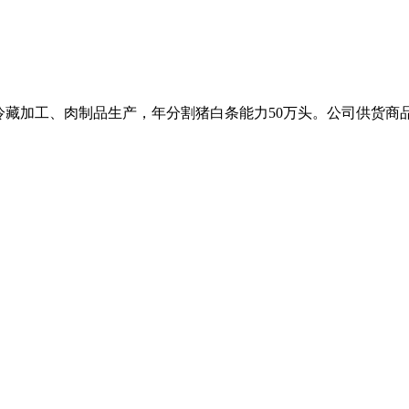
冷藏加工、肉制品生产，年分割猪白条能力50万头。公司供货商