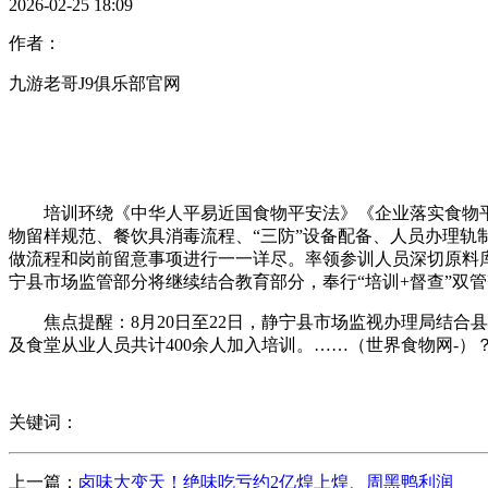
2026-02-25 18:09
作者：
九游老哥J9俱乐部官网
培训环绕《中华人平易近国食物平安法》《企业落实食物平
物留样规范、餐饮具消毒流程、“三防”设备配备、人员办理
做流程和岗前留意事项进行一一详尽。率领参训人员深切原料
宁县市场监管部分将继续结合教育部分，奉行“培训+督查”双
焦点提醒：8月20日至22日，静宁县市场监视办理局结合县
及食堂从业人员共计400余人加入培训。……（世界食物网-）
关键词：
上一篇：
卤味大变天！绝味吃亏约2亿煌上煌、周黑鸭利润