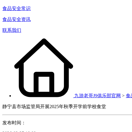
食品安全常识
食品安全资讯
联系我们
九游老哥J9俱乐部官网
>
食
静宁县市场监管局开展2025年秋季开学前学校食堂
发布时间：