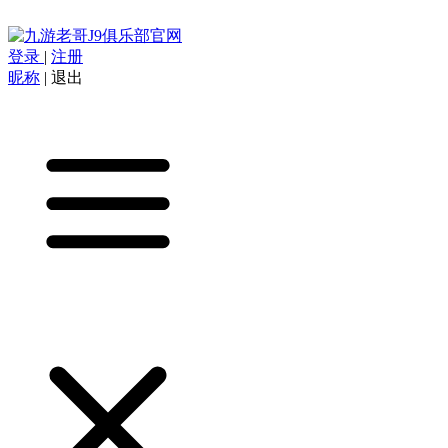
登录
|
注册
昵称
|
退出