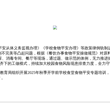
安从体义务监视办理》《学校食物平安办理》等政策律例轨制进
轨制不完美等凸起问题，根据《餐饮办事食物平安操做规范》对原
库、消毒专间、餐厅等现场，通过题、做示范的体例，无力推进
管齐下的工做模式，持续加大校园食物风险现患排查力度，全力守
教育局组织开展2025年秋季开学前学校食堂食物平安专题培训
？。