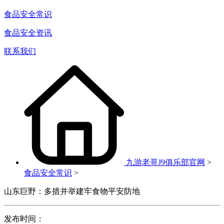
食品安全常识
食品安全资讯
联系我们
九游老哥J9俱乐部官网
>
食品安全常识
>
山东巨野：多措并举建牢食物平安防地
发布时间：