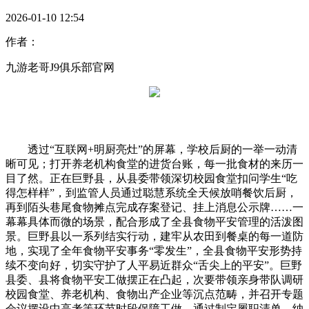
2026-01-10 12:54
作者：
九游老哥J9俱乐部官网
透过“互联网+明厨亮灶”的屏幕，学校后厨的一举一动清
晰可见；打开养老机构食堂的进货台账，每一批食材的来历一
目了然。正在巨野县，从县委带领深切校园食堂扣问学生“吃
得怎样样”，到监管人员通过聪慧系统全天候放哨餐饮后厨，
再到陌头巷尾食物摊点完成存案登记、挂上消息公示牌……一
幕幕具体而微的场景，配合形成了全县食物平安管理的活泼图
景。巨野县以一系列结实行动，建牢从农田到餐桌的每一道防
地，实现了全年食物平安事务“零发生”，全县食物平安形势持
续不变向好，切实守护了人平易近群众“舌尖上的平安”。巨野
县委、县将食物平安工做摆正在凸起，次要带领亲身带队调研
校园食堂、养老机构、食物出产企业等沉点范畴，并召开专题
会议摆设中高考等环节时段保障工做。通过制定履职清单、纳