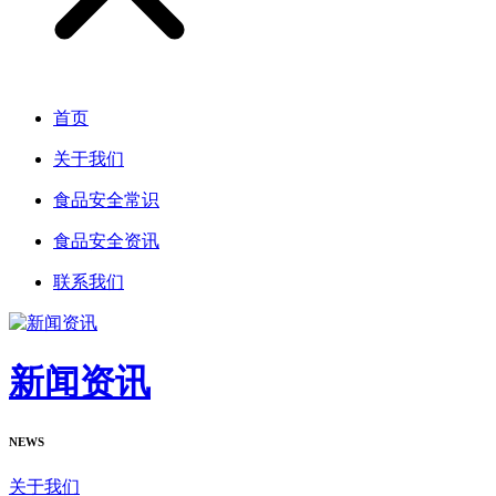
首页
关于我们
食品安全常识
食品安全资讯
联系我们
新闻资讯
NEWS
关于我们