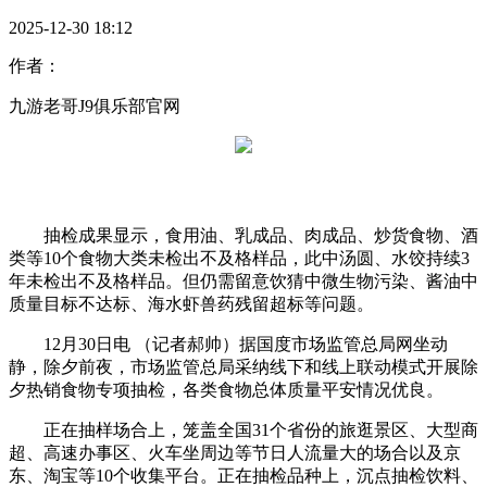
2025-12-30 18:12
作者：
九游老哥J9俱乐部官网
抽检成果显示，食用油、乳成品、肉成品、炒货食物、酒
类等10个食物大类未检出不及格样品，此中汤圆、水饺持续3
年未检出不及格样品。但仍需留意饮猜中微生物污染、酱油中
质量目标不达标、海水虾兽药残留超标等问题。
12月30日电 （记者郝帅）据国度市场监管总局网坐动
静，除夕前夜，市场监管总局采纳线下和线上联动模式开展除
夕热销食物专项抽检，各类食物总体质量平安情况优良。
正在抽样场合上，笼盖全国31个省份的旅逛景区、大型商
超、高速办事区、火车坐周边等节日人流量大的场合以及京
东、淘宝等10个收集平台。正在抽检品种上，沉点抽检饮料、