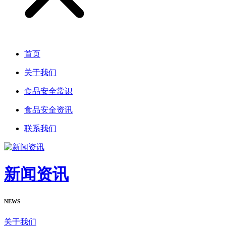
首页
关于我们
食品安全常识
食品安全资讯
联系我们
新闻资讯
NEWS
关于我们