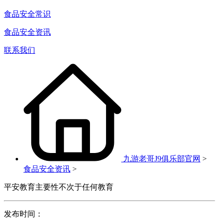
食品安全常识
食品安全资讯
联系我们
九游老哥J9俱乐部官网
>
食品安全资讯
>
平安教育主要性不次于任何教育
发布时间：