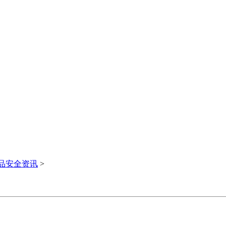
品安全资讯
>