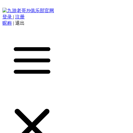
登录
|
注册
昵称
|
退出