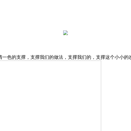
一色的支撑，支撑我们的做法，支撑我们的，支撑这个小小的