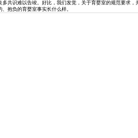
多共识难以告竣。好比，我们发觉，关于育婴室的规范要求，并不
的、抱负的育婴室事实长什么样。