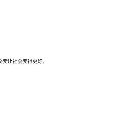
改变让社会变得更好。