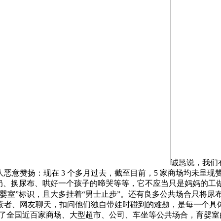
诚恳说，我们
恶意赞扬：现在 3 个多月过去，截至目前，5 家商场均未呈
冲奶、换尿布、哄好一个孩子的啼哭等等，它不应当只是妈妈的工
婴室”标识，且大多挂着“男士止步”。还有良多公共场合只将尿
者、网友聊天，扣问他们独自带娃时碰到的难题，是每一个具体
系了全国近百家商场、大型超市、公司、车坐等公共场合，育婴