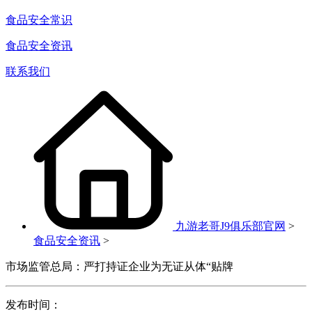
食品安全常识
食品安全资讯
联系我们
九游老哥J9俱乐部官网
>
食品安全资讯
>
市场监管总局：严打持证企业为无证从体“贴牌
发布时间：