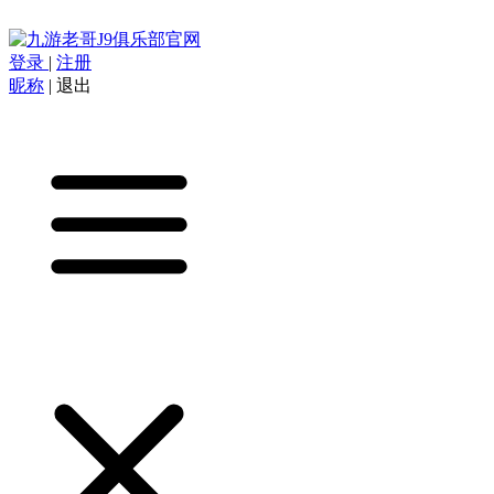
登录
|
注册
昵称
|
退出