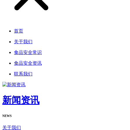
首页
关于我们
食品安全常识
食品安全资讯
联系我们
新闻资讯
NEWS
关于我们