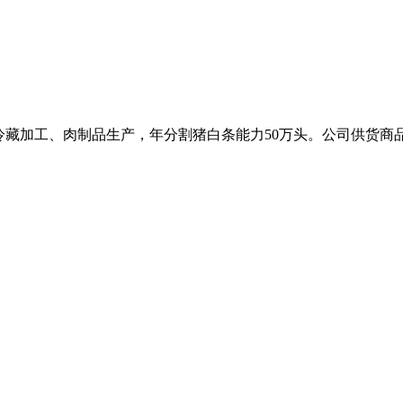
冷藏加工、肉制品生产，年分割猪白条能力50万头。公司供货商