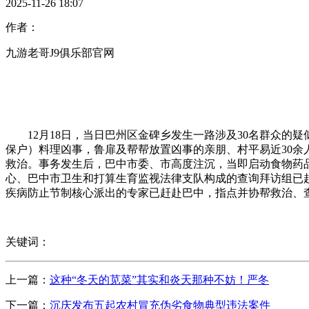
2025-11-26 18:07
作者：
九游老哥J9俱乐部官网
12月18日，当日巴州区金碑乡发生一路涉及30名群众的疑
保户）料理凶事，鲁扉及帮帮放置凶事的亲朋、村平易近30
救治。事务发生后，巴中市委、市高度注沉，当即启动食物药
心、巴中市卫生和打算生育监视法律支队构成的查询拜访组已
疾病防止节制核心派出的专家已赶赴巴中，指点并协帮救治、
关键词：
上一篇：
这种“冬天的苋菜”其实和炎天那种不妨！严冬
下一篇：
沉庆发布五起农村冒充伪劣食物典型违法案件