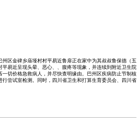
，巴州区金碑乡庙垭村村平易近鲁扉正在家中为其叔叔鲁保德（五
村平易近呈现头晕、恶心、、腹疼等现象，并连续到附近卫生院
吝一切价格急救病人，并尽快查明缘由。巴州区疾病防止节制核
进行尝试室检测。同时，四川省卫生和打算生育委员会、四川省