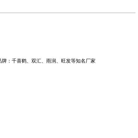
品牌：千喜鹤、双汇、雨润、旺发等知名厂家