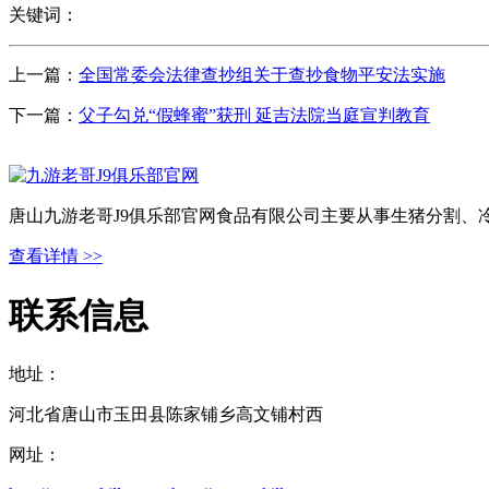
关键词：
上一篇：
全国常委会法律查抄组关于查抄食物平安法实施
下一篇：
父子勾兑“假蜂蜜”获刑 延吉法院当庭宣判教育
唐山九游老哥J9俱乐部官网食品有限公司主要从事生猪分割、
查看详情 >>
联系信息
地址：
河北省唐山市玉田县陈家铺乡高文铺村西
网址：