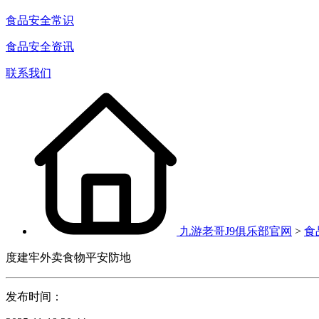
食品安全常识
食品安全资讯
联系我们
九游老哥J9俱乐部官网
>
食
度建牢外卖食物平安防地
发布时间：