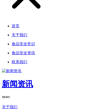
首页
关于我们
食品安全常识
食品安全资讯
联系我们
新闻资讯
NEWS
关于我们