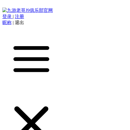
登录
|
注册
昵称
|
退出