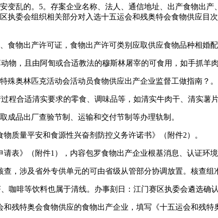
安变乱的。5。存案企业名称、法人、通信地址、出产食物出产
赛区执委会组织相关部分对入选十五运会和残奥特会食物供应目
食物出产许可证，食物出产许可类别应取供应食物品种相婚配
动物，且由阿訇或合适教法的穆斯林屠宰的可食用，如手抓羊肉
特殊奥林匹克活动会活动员食物供应出产企业监督工做指南？。
过程合适清实要求的零食、调味品等，如清实牛肉干、清实薯
取成品出厂查验节制、运输和交付节制等办理轨制。
物质量平安和食源性兴奋剂防控义务许诺书》（附件2）。
请表》（附件1），内容包罗食物出产企业根基消息、认证环境
，涉及省外专供单元的可由省级从管部分协调放置。核查组准绳
啡等饮料也属于清线。办事刻日：江门赛区执委会遴选确认之日起
和残特奥会食物供应的食物出产企业，填写《十五运会和残特奥