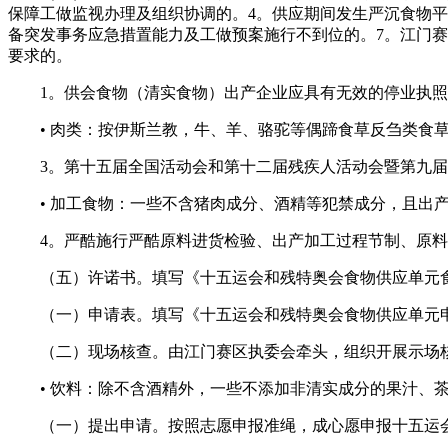
保障工做监视办理及组织协调的。4。供应期间发生严沉食物平
备突发事务应急措置能力及工做预案施行不到位的。7。江门
要求的。
1。供会食物（清实食物）出产企业应具有无效的停业执照、
• 肉类：按伊斯兰教，牛、羊、骆驼等偶蹄食草反刍类食草
3。第十五届全国活动会和第十二届残疾人活动会暨第九届
• 加工食物：一些不含猪肉成分、酒精等犯禁成分，且出产
4。严酷施行严酷原料进货检验、出产加工过程节制、原料
（五）许诺书。填写《十五运会和残特奥会食物供应单元食
（一）申请表。填写《十五运会和残特奥会食物供应单元申
（二）现场核查。由江门赛区执委会牵头，组织开展示场核查
• 饮料：除不含酒精外，一些不添加非清实成分的果汁、茶、咖
（一）提出申请。按照志愿申报准绳，成心愿申报十五运会