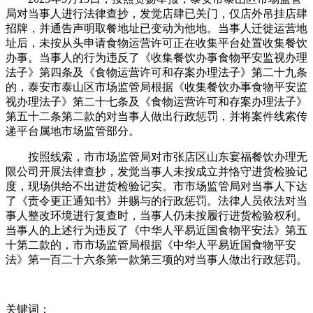
局对当事人进行法律查抄，发觉店肆已关门，仅店外吊挂店肆
招牌，并通告声明取餐地址已变动为他地。当事人迁徙运营地
址后，未按从头申请食物运营许可正在收集平台处置收集餐饮
办事。当事人的行为违反了《收集餐饮办事食物平安监视办理
法子》第四条及《食物运营许可和存案办理法子》第二十九条
的，泰安市泰山区市场监管局根据《收集餐饮办事食物平安监
视办理法子》第二十七条及《食物运营许可和存案办理法子》
第五十二条第二款的对当事人做出行政惩罚，并将案件线索传
递平台属地市场监管部分。
按照线索，市市场监管局对市张店区山东宴福餐饮办理无
限公司开展法律查抄，发觉当事人未按成立并恪守进货检验记
度，现场供给不出进货检验记实。市市场监管局对当事人下达
了《责令更正通知书》并赐与的行政惩罚。法律人员依法对当
事人整改环境进行复查时，当事人仍未按履行进货检验权利。
当事人的上述行为违反了《中华人平易近国食物平安法》第五
十第二款的，市市场监管局根据《中华人平易近国食物平安
法》第一百二十六条第一款第三项的对当事人做出行政惩罚。
关键词：