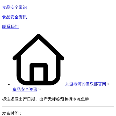
食品安全常识
食品安全资讯
联系我们
九游老哥J9俱乐部官网
>
食品安全资讯
>
标注虚假出产日期、出产无标签预包拆冷冻鱼柳
发布时间：