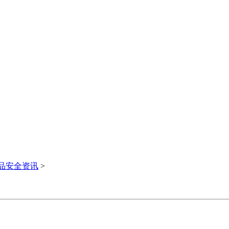
品安全资讯
>