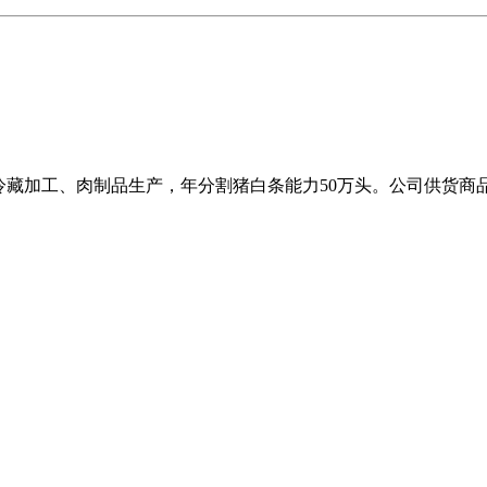
冷藏加工、肉制品生产，年分割猪白条能力50万头。公司供货商