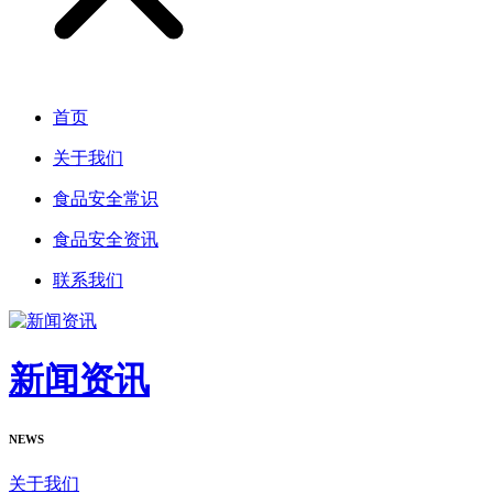
首页
关于我们
食品安全常识
食品安全资讯
联系我们
新闻资讯
NEWS
关于我们