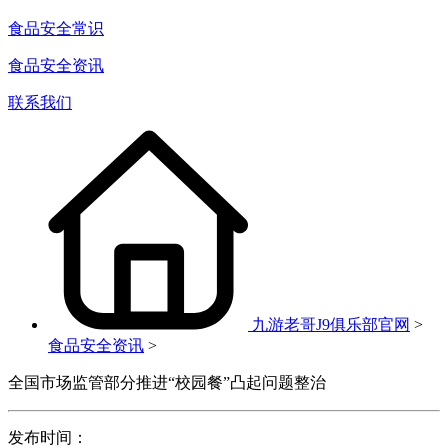
食品安全常识
食品安全资讯
联系我们
九游老哥J9俱乐部官网
>
食品安全资讯
>
全国市场监管部分推进“校园餐”凸起问题整治
发布时间：