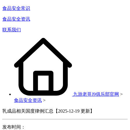
食品安全常识
食品安全资讯
联系我们
九游老哥J9俱乐部官网
>
食品安全资讯
>
乳成品相关国度律例汇总【2025-12-19 更新】
发布时间：