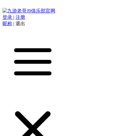
登录
|
注册
昵称
|
退出