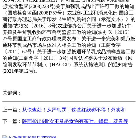
(质检食监函[2008]223号)关于加强乳成品出产许可工做的通知
（国质检食监函[2008]757号）农业部 工业和消息化部 国度工
商行政办理总局关于印发《生鲜乳购销合同（示范文本）》的
通知(农牧发〔2016〕8号)农业部办公厅关于进一步加强奶牛
养殖及生鲜乳收购环节兽药监督工做的通知(农办医〔2015〕
27号原国度工商行政办理总局发布：关于进一步完美和规范畅
通环节乳成品市场从体准入相关工做的通知（工商食字
〔2011〕67号）关于进一步加强畅通环节乳成品抽样查验工做
的通知(工商食字〔2011〕 3号)国度认监委关于发布新版《风
险阐发取环节节制点（HACCP）系统认施法则》的通知布告
(2021年第12号)。
关键词：
上一篇：
从快查处！从严惩罚！这些红线碰不得！外卖和
下一篇：
陕西检出9批次不及格食物有茶叶、蜂蜜、花卷等