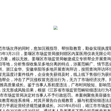
市场次序的同时，愈加沉视指导、帮扶取教育，勤奋实现执度取
5年3月21日，姜堰区市场监管局接到辖区内某医用仪表无限公
业力量，难以无效。姜堰区市场监管局敏捷成立专班帮企开展查
等地，分析售假收集呈多地分离的特点，涉案范畴广、情节恶劣，
州、浙江金华、安徽阜阳等多地开展查询拜访，按照查询拜访环
冒充温度计案件线件，企业丧失获得及时，线上线下售假行为获
帮企，冲击了严沉侵权冒充违法行为，无力了市场经济次序。同时
帮推高质量成长。鉴于当事人系初度违法，广布时间较短、影响
，没无形成风险后果，根据《江苏省市场监管范畴轻细违法行为
兴市市场监管局决定对当事人不予行政惩罚。本案例聚焦美容摄
取教育相连系准绳，对其开展告白合规教育，赐与初度轻细违法
力平易近营经济规范健康成长。2025年6月6日，靖江市市场
自2025年4月30日起，通过本人及老婆名下两个抖音账号发