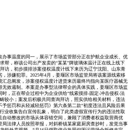
办事温度的同一，展示了市场监管部分正在护航企业成长、优
司求帮，称该公司出产发卖的“某某”牌玻璃体温计正在线上线下
询拜访，初步摸排涉案侵权温度计线下来历为辽宁沈阳、山东青
涉嫌犯罪。2025年4月，姜堰区市场监管局将该案源线索移
境汇总阐发，涉案侵权温度计进货来历最终均指向某医疗器械无
得无效遏制。本案是办事型法律帮企的具体实践，姜堰区市场监
，正在帮企过程中为企业供给“线索摸排-固定-冲击侵权-法
范畴较小；案发后积极共同查询拜访，照实供给相关材料，违法
不予惩罚和从轻减轻惩罚》第六条第二款“初度违法且风险后果
生行业收集告白宣传乱象，明白了此类虚假宣传行为的违法性取
且自动整改的市场从体容错空间，兼顾了消费者权益取营商优
监管局法律人员按照举报，对斜桥镇某家庭厨房查抄时，发觉当事
布龙虾外卖视频，5月16日领取停业执照但因运营场合拆修未完