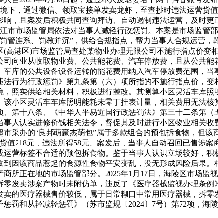
环境下，通过微信、领取宝接单发卖龙虾，至查抄时违法运营货值金
影响，且案发后积极共同查询拜访、自动遏制违法运营，及时更
；靖江市市场监管局依法对当事人减轻行政惩罚。本案是市场监管
罚管连系、罚教并沉”，供给合规指点，帮力当事人合规运营，鞭
区(高港区)市场监管局查处某物业办理无限公司不施行指点价变
业公司向业从收取物业费、公共能花费、汽车停放费，且从公共
、车库的公共设备设备运转的能花费用纳入汽车停放费范围，当
违法行为行政惩罚》第九条第（六）项所指的不施行指点价，变
境，照实供给相关材料，积极进行整改。其测算小区灵活车库照
入，该小区灵活车车库照明能耗未零丁挂表计量，相关费用无法
项、第十八条、《中华人平易近国行政惩罚法》第三十二条第（
当事人认实进修价钱相关法令，督促其及时进行小区物业相关收
市采办的“良邦萌豪杰萌包”属于多款组合的预包拆食物，但该
，货值218元，违法所得58元。案发后，当事人自动召回已售涉
成运营标签不合适的预包拆食物。鉴于当事人认识立场较好，积
收到因该商品惹起的食源性食物平安变乱，没无形成风险后果。
商所正在地的市场监管部分。2025年1月17日，海陵区市场
拆零发卖涉案产物时未附仿单，违反了《医疗器械监视办理条例
发卖的医疗器械售价较低，属于日常糊口中常用医疗器械，拆零
惩罚和从轻减轻惩罚》（苏市监规〔2024〕7号）第72项，海