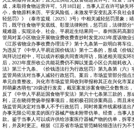
成，未取得食物运营许可。5月18日起，当事人正在许可缺失
小，食物原料来历、平安风险低，未激发平安变乱及不良社会
轻惩罚》》（泰市监规〔2025〕3号）中相关减轻惩罚景象
罚，既守住食物平安底线、彰显法律刚性，惩罚后，法律部分“
规难题，实现法令、社会、平易近生结果同一。泰州医药高新
管局对某小区物业开展物业费收费查抄时发觉2023年度该物
《江苏省物业办事收费办理法子》第十九条第一款明白将车位
为违反了《中华人平易近国价钱法》第十二条的，形成《价钱
询拜访过程中，可以或许积极共同查询拜访，陈述相关现实环
后，2023年度所收公共能花费仍不脚以笼盖小区公共能耗收
法》第三十九条、《价钱违法行为行政惩罚》第九条第（六）
监管局依法对当事人减轻行政惩罚。案后，市场监管部分指点
单元自查整改。兴化市市场监管局收到举报称其正在兴化市某超
邦萌豪杰萌包”20袋进行发卖，截至案发涉案食物已全数售出
反了《中华人平易近国食物平安法》第六十七条第三款的，形
利，正在晓得赞扬举报事项后，能积极召回涉案商品，而且未
场监管局决定对当事人不予行政惩罚，同时将案件线索移送出产
办事无限公司发卖的医疗器械产物未附带仿单。经查，当事人
款。鉴于当事人可以或许供给涉案医疗器械产物的仿单，拆零
利，并及时更正。根据《江苏省市场监管范畴轻细违法行为不予