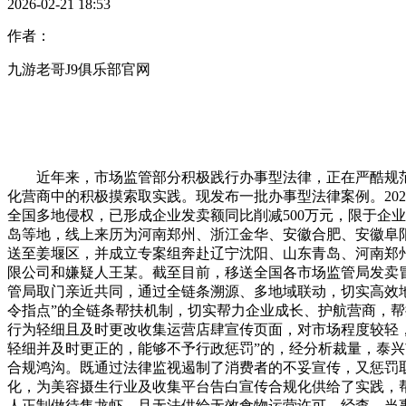
2026-02-21 18:53
作者：
九游老哥J9俱乐部官网
近年来，市场监管部分积极践行办事型法律，正在严酷规范
化营商中的积极摸索取实践。现发布一批办事型法律案例。202
全国多地侵权，已形成企业发卖额同比削减500万元，限于企
岛等地，线上来历为河南郑州、浙江金华、安徽合肥、安徽阜阳
送至姜堰区，并成立专案组奔赴辽宁沈阳、山东青岛、河南郑
限公司和嫌疑人王某。截至目前，移送全国各市场监管局发卖
管局取门亲近共同，通过全链条溯源、多地域联动，切实高效地
令指点”的全链条帮扶机制，切实帮力企业成长、护航营商，
行为轻细且及时更改收集运营店肆宣传页面，对市场程度较轻
轻细并及时更正的，能够不予行政惩罚”的，经分析裁量，泰
合规鸿沟。既通过法律监视遏制了消费者的不妥宣传，又惩罚
化，为美容摄生行业及收集平台告白宣传合规化供给了实践，帮
人正制做待售龙虾，且无法供给无效食物运营许可。经查，当事人