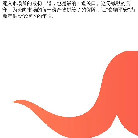
流入市场前的最初一道，也是最的一道关口。这份缄默的苦
守，为流向市场的每一份产物供给了的保障，让“食物平安”为
新年供应沉淀下的年味。