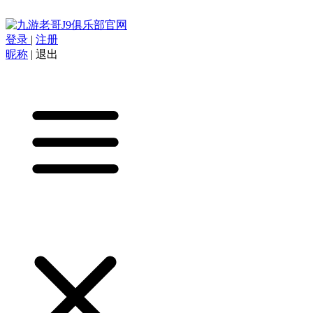
登录
|
注册
昵称
|
退出