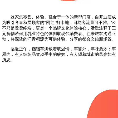
这家集零售、体验、轻食于一体的新型门店，自开业便成
为吸引各春秋层顾客的“网红”打卡地，日均客流量可不雅。它
不只是发卖终端，更是一个品牌文化体验核心，活泼注释了三
元食物若何用乳业特色的体例取现代消费者、往来旅客沟通互
动，将深挚的汗青积淀为可供体验、分享的都会文旅新场景。
临近正午，铛铛车满载着取温情，车窗外，年味愈浓；车
厢内，有人细细品尝动手中的酸奶，有人望着城市的风光如有
所思。