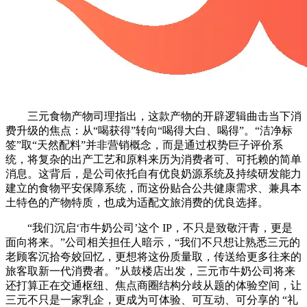
三元食物产物司理指出，这款产物的开辟逻辑曲击当下消
费升级的焦点：从“喝获得”转向“喝得大白、喝得”。“洁净标
签”取“天然配料”并非营销概念，而是通过权势巨子评价系
统，将复杂的出产工艺和原料来历为消费者可、可托赖的简单
消息。这背后，是公司依托自有优良奶源系统及持续研发能力
建立的食物平安保障系统，而这份贴合公共健康需求、兼具本
土特色的产物特质，也成为适配文旅消费的优良选择。
“我们沉启‘市牛奶公司’这个 IP，不只是致敬汗青，更是
面向将来。”公司相关担任人暗示，“我们不只想让熟悉三元的
老顾客沉拾夸姣回忆，更想将这份质量取，传送给更多往来的
旅客取新一代消费者。”从鼓楼店出发，三元市牛奶公司将来
还打算正在交通枢纽、焦点商圈结构分歧从题的体验空间，让
三元不只是一家乳企，更成为可体验、可互动、可分享的 “礼