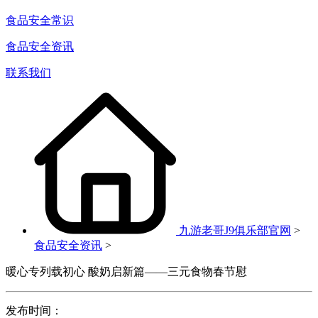
食品安全常识
食品安全资讯
联系我们
九游老哥J9俱乐部官网
>
食品安全资讯
>
暖心专列载初心 酸奶启新篇——三元食物春节慰
发布时间：