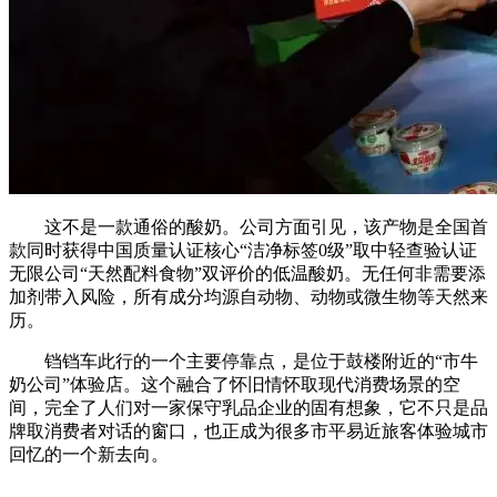
这不是一款通俗的酸奶。公司方面引见，该产物是全国首
款同时获得中国质量认证核心“洁净标签0级”取中轻查验认证
无限公司“天然配料食物”双评价的低温酸奶。无任何非需要添
加剂带入风险，所有成分均源自动物、动物或微生物等天然来
历。
铛铛车此行的一个主要停靠点，是位于鼓楼附近的“市牛
奶公司”体验店。这个融合了怀旧情怀取现代消费场景的空
间，完全了人们对一家保守乳品企业的固有想象，它不只是品
牌取消费者对话的窗口，也正成为很多市平易近旅客体验城市
回忆的一个新去向。