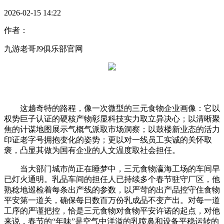
2026-02-15 14:22
作者：
九游老哥J9俱乐部官网
这趟奇特的路程，像一次微型的三元食物企业画像：它以
权势巨子认证的硬核产物彰显科技实力取立异决心；以清晰聚
焦的计谋地图展示气概气派取市场洞察；以鼓楼新业态的活力
印证老字号拥抱变化的姿势；更以对一线员工实诚的关怀取
褒，凸显其做为国有企业的人文温度取社会担任。
当大部门城市尚正在睡梦中，三元食物瀛海工场的车间早
已灯火通明。乳品车间的担任人已持续多个春节驻守厂区，他
熟稔地巡检着每条出产线的参数，以严苛的出产品控守住食物
平安第一道关，确保每日数百万份乳成品不变产出。对每一道
工序的严谨把控，恰是三元食物对食物平安许诺的起点，对他
来说，春节的“年味”是空气中洋溢的乳喷鼻和设备平稳运转的