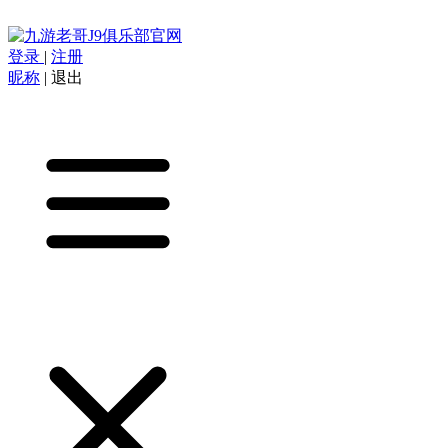
登录
|
注册
昵称
|
退出