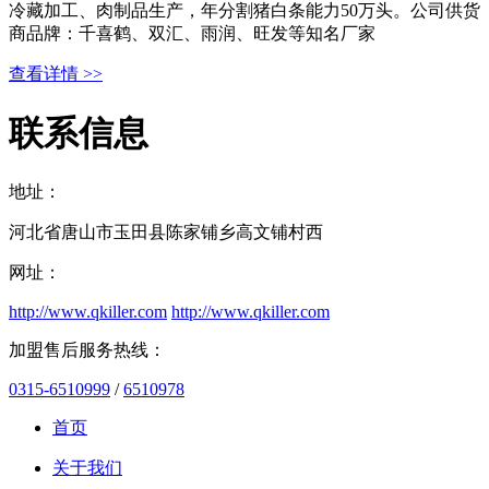
冷藏加工、肉制品生产，年分割猪白条能力50万头。公司供货
商品牌：千喜鹤、双汇、雨润、旺发等知名厂家
查看详情 >>
联系信息
地址：
河北省唐山市玉田县陈家铺乡高文铺村西
网址：
http://www.qkiller.com
http://www.qkiller.com
加盟售后服务热线：
0315-6510999
/
6510978
首页
关于我们