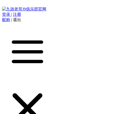
登录
|
注册
昵称
|
退出