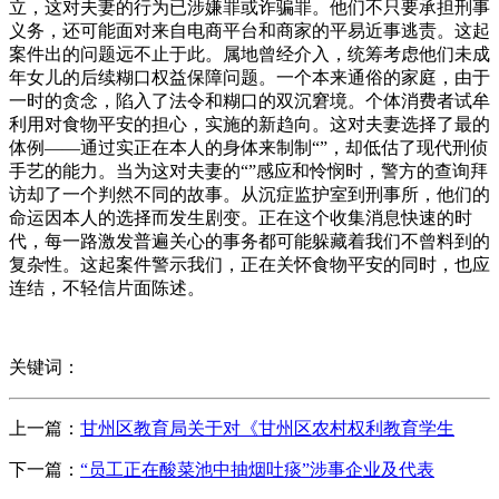
立，这对夫妻的行为已涉嫌罪或诈骗罪。他们不只要承担刑事
义务，还可能面对来自电商平台和商家的平易近事逃责。这起
案件出的问题远不止于此。属地曾经介入，统筹考虑他们未成
年女儿的后续糊口权益保障问题。一个本来通俗的家庭，由于
一时的贪念，陷入了法令和糊口的双沉窘境。个体消费者试牟
利用对食物平安的担心，实施的新趋向。这对夫妻选择了最的
体例——通过实正在本人的身体来制制“”，却低估了现代刑侦
手艺的能力。当为这对夫妻的“”感应和怜悯时，警方的查询拜
访却了一个判然不同的故事。从沉症监护室到刑事所，他们的
命运因本人的选择而发生剧变。正在这个收集消息快速的时
代，每一路激发普遍关心的事务都可能躲藏着我们不曾料到的
复杂性。这起案件警示我们，正在关怀食物平安的同时，也应
连结，不轻信片面陈述。
关键词：
上一篇：
甘州区教育局关于对《甘州区农村权利教育学生
下一篇：
“员工正在酸菜池中抽烟吐痰”涉事企业及代表