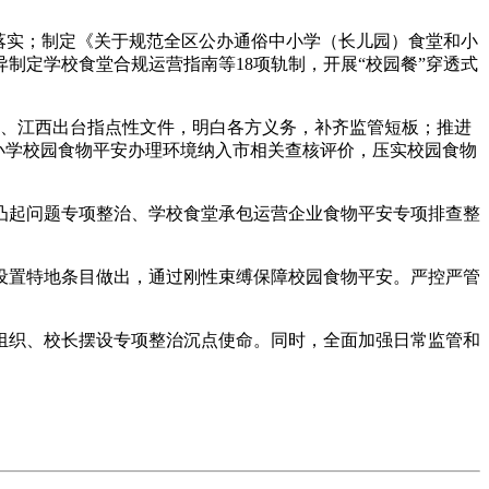
落实；制定《关于规范全区公办通俗中小学（长儿园）食堂和小
制定学校食堂合规运营指南等18项轨制，开展“校园餐”穿透式
、江西出台指点性文件，明白各方义务，补齐监管短板；推进
中小学校园食物平安办理环境纳入市相关查核评价，压实校园食物
凸起问题专项整治、学校食堂承包运营企业食物平安专项排查整
置特地条目做出，通过刚性束缚保障校园食物平安。严控严管
组织、校长摆设专项整治沉点使命。同时，全面加强日常监管和