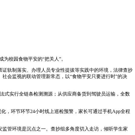
为校园食物平安的“把关人”。
证轨制落实、办理人员专业性提拔等实践中的环境，法律查抄
社会监视的联动管理新常态，以“食物平安只要进行时”的决
法式实行全链条检测溯源；从供应商备货到驾驶员运输，全数
，环节环节24小时线上巡检预警，家长可通过手机App全程
监管环境是沉点之一。查抄组多角度切入走访，倾听学生家