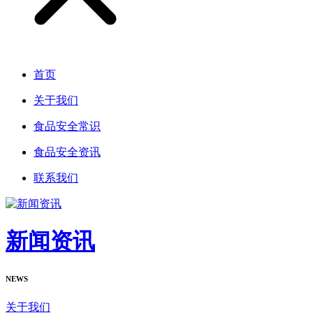
首页
关于我们
食品安全常识
食品安全资讯
联系我们
新闻资讯
NEWS
关于我们