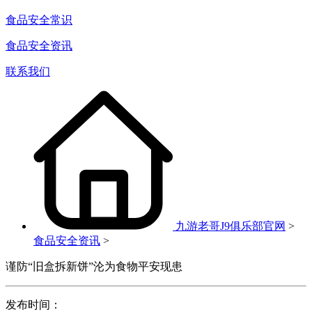
食品安全常识
食品安全资讯
联系我们
九游老哥J9俱乐部官网
>
食品安全资讯
>
谨防“旧盒拆新饼”沦为食物平安现患
发布时间：