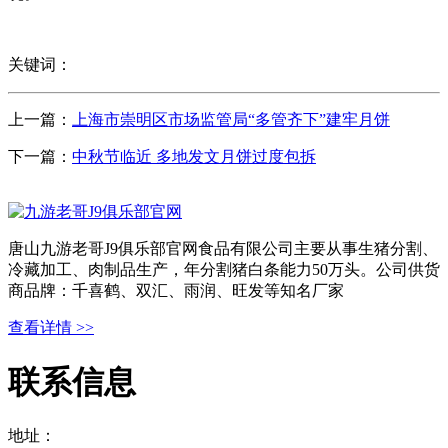
关键词：
上一篇：
上海市崇明区市场监管局“多管齐下”建牢月饼
下一篇：
中秋节临近 多地发文月饼过度包拆
唐山九游老哥J9俱乐部官网食品有限公司主要从事生猪分割、
冷藏加工、肉制品生产，年分割猪白条能力50万头。公司供货
商品牌：千喜鹤、双汇、雨润、旺发等知名厂家
查看详情 >>
联系信息
地址：