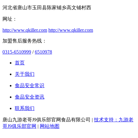
河北省唐山市玉田县陈家铺乡高文铺村西
网址：
http://www.qkiller.com
http://www.qkiller.com
加盟售后服务热线：
0315-6510999
/
6510978
首页
关于我们
食品安全常识
食品安全资讯
联系我们
唐山九游老哥J9俱乐部官网食品有限公司 |
技术支持：九游老
哥J9俱乐部官网
|
网站地图