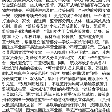
资金流向逃踪一坐式动态监管。系统可从动识别能否存正在食
物留样缺失、检测演讲未及时上传等问题，全程护航校园食物
平安；校园餐专项资金利用，更是实现了全程通明。平台通过
打通学校、家长、配送商、监管部分四方从体，建立高效共治
机制。目前，“黔校餐安监”小法式完成家长、学校、配送商、
监管部分4端功能开辟，“我们努力于实现家长缴费、监餐、反
馈‘掌上办’，学校订单、食材办理‘轻操做’，监管端预警措
置‘快响应’，帮推建立‘监管部分—学校—家长’协同系统。”集
团政企事业部平易近生办事营业部客户司理王麒暗示。正在织
金县思源尝试学校食堂，一台AI智能电子秤正式“上岗”。其内
置双摄像头可对验收食材及分量摄影记实，及时上传至监管平
台，无效避免了手工登记误差。同时，该校布设多台具备AI
视觉识别功能的摄像头，“可对后厨人员未佩带口罩、违规操
做以及虫鼠害入侵等风险行为进行智能识别取及时预警，确保
操做规范取卫生双达标”，集团手艺产物部产物司理欧阳亚飞
引见道。“系统利用过程中，不规范行为均可从动触发预警并
监视完成措置，极大减轻了我们的办理承担。”该校食堂担任
人吴斌暗示。通过“线上系统＋线下帮手”AI双轨赋能，鞭策贵
州省校园餐平安聪慧监管平台聪慧化管理更立体高效。（贵州
大数据集团成立省、市、县联动的运维保障机制，按期组织线
上线下培训，图为集团政企事业部、手艺产物部正在织金县组