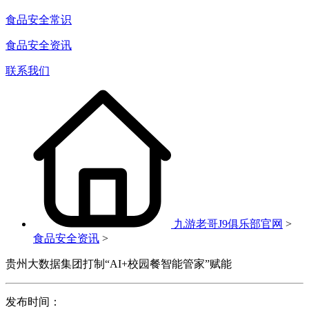
食品安全常识
食品安全资讯
联系我们
九游老哥J9俱乐部官网
>
食品安全资讯
>
贵州大数据集团打制“AI+校园餐智能管家”赋能
发布时间：