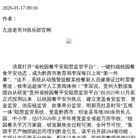
2026-01-17 09:16
作者：
九游老哥J9俱乐部官网
清晨打开“省校园餐平安聪慧监管平台”，一键扫描校园餐
食平安动态，成为黔西市教育局李琛每日上班“第一件
事”。“这不，系统从动预警提醒某校餐厨人员健康证过时需要
整改，效率远超保守人工查阅体例！”李琛说。贵州大数据集
团自从研发“贵州省校园餐平安聪慧监管平台”自2025年11月底
正式投用以来，以校园餐平安为焦点，建立笼盖食安监管、资
金监管、供应链监管、炊事养分监管、明厨亮灶及时等“五维
一体”聪慧监管系统，笼盖黔西市、织金县等地380余所长儿
园、中小学，估计2026年上半年将笼盖全省超万所学校。“校
园餐关乎万万家庭，研发聚焦全过程可溯、全环节可控。”集
团手艺产物部副总司理刘黔龙引见，该平台开辟284项功能，
实现从供应商天分核验、配送订单办理、学校用餐规范施行到