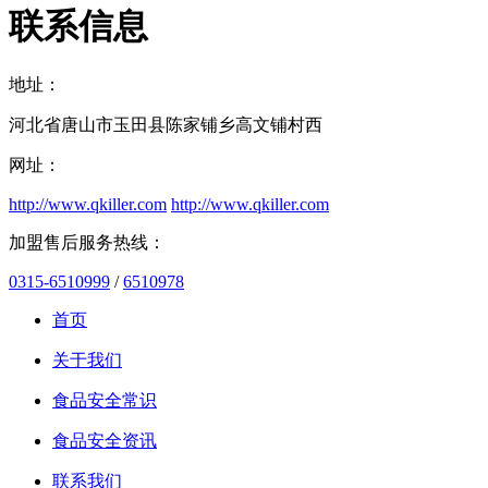
联系信息
地址：
河北省唐山市玉田县陈家铺乡高文铺村西
网址：
http://www.qkiller.com
http://www.qkiller.com
加盟售后服务热线：
0315-6510999
/
6510978
首页
关于我们
食品安全常识
食品安全资讯
联系我们