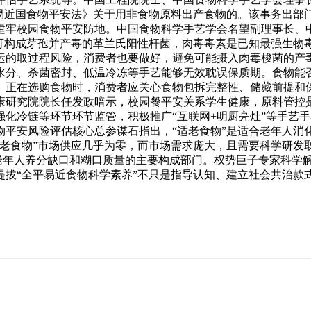
平易近国食物平安法》关于用非食物原料出产食物的。该事务出部
建牢校园食物平安防地。中国食物科学手艺学会名望副理事长、
下可构成芽孢并产毒的革兰氏阳性杆菌，肉毒毒素是已知最强生物
运的取过程风险，消费者也要做好，避免可能摄入肉毒梭菌的产
水分、杀菌密封、低温冷冻等手艺能够无效耽误保质期。食物能
。正在选购食物时，消费者应关心食物包拆完整性、储藏前提和
康研究院院长任发政暗示，校园餐平安关系学生健康，原料管控
化冷链等环节环节监管，积极推广“互联网+明厨亮灶”等手艺
物平安风险评估核心总参谋石指出，“适老食物”是适合老年人消
适老食物”市场供应几乎为零，而市场需求庞大，且需要科学研发
补老年人养分缺口和糊口质量的主要构成部门。权势巨子专家科学
提拔“全平易近食物科学素养”不只是指导认知、建立社会共治款