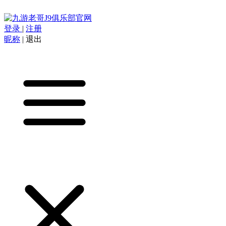
登录
|
注册
昵称
|
退出