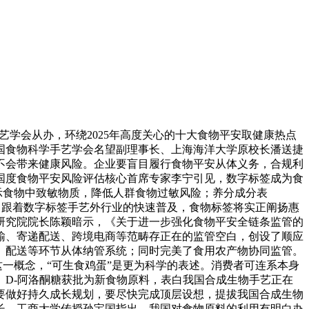
手艺学会从办，环绕2025年高度关心的十大食物平安取健康热点
国食物科学手艺学会名望副理事长、上海海洋大学原校长潘送捷
不会带来健康风险。企业要盲目履行食物平安从体义务，合规利
国度食物平安风险评估核心首席专家李宁引见，数字标签成为食
示食物中致敏物质，降低人群食物过敏风险；养分成分表
声称。跟着数字标签手艺外行业的快速普及，食物标签将实正阐扬惠
研究院院长陈颖暗示，《关于进一步强化食物平安全链条监管的
输、寄递配送、跨境电商等范畴存正在的监管空白，创设了顺应
、配送等环节从体纳管系统；同时完美了食用农产物协同监管。
这一概念，“可生食鸡蛋”是更为科学的表述。消费者可连系本身
D-阿洛酮糖获批为新食物原料，表白我国合成生物手艺正在
要做好持久成长规划，要尽快完成顶层设想，提拔我国合成生物
长、工商大学传授孙宝国指出，我国对食物原料的利用有明白办