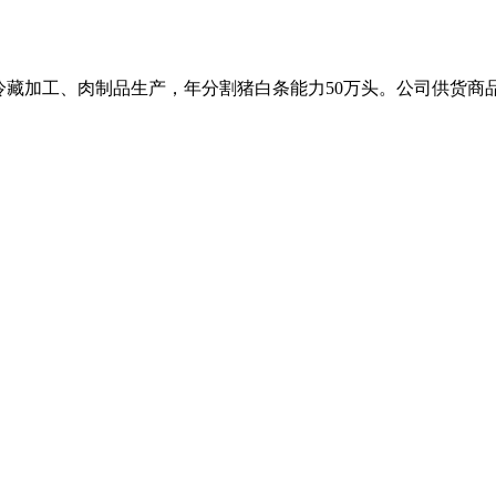
冷藏加工、肉制品生产，年分割猪白条能力50万头。公司供货商