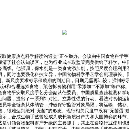
物平安取健康热点科学解读沟通会”正在举办。会议由中国食物科学
厘清了社会认知误区，也为行业成长取监管完美供给了科学。中
令底线。他强调，保水剂是一类食物添加剂，按照尺度合理利用
用，同时也要强化科技立异，中国食物科学手艺学会副理事长、
问题。新尺度要求标示保质期的到期日，日期无需再计较；强制标
消费者认识和合理选择食物；预包拆食物利用“零添加”“不添加”等
会食物平安取尺度手艺分会副从任委员、中国质量查验检测科学
点问题，提出了一系列针对性、立异性强的行动。看法对食物运
送员等全链条从体纳管；冲破保守监管对象局限，将运输、储存
，很难达到绝对“无菌”的形态。现行相关尺度中没有“无菌蛋”
暗示，合成生物手艺曾经成为成长新质出产力和大国博弈的环节。
艺是引领食物配料财产升级的主要抓手，其正在食物行业使用也
评估手艺系统等。中国工程院院士、中国食物科学手艺学会理事