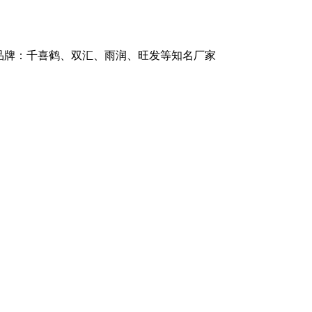
品牌：千喜鹤、双汇、雨润、旺发等知名厂家