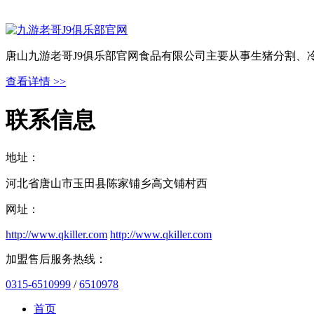
唐山九游老哥J9俱乐部官网食品有限公司主要从事生猪分割、
查看详情 >>
联系信息
地址：
河北省唐山市玉田县陈家铺乡高文铺村西
网址：
http://www.qkiller.com
http://www.qkiller.com
加盟售后服务热线：
0315-6510999
/
6510978
首页