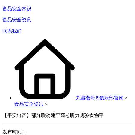
食品安全常识
食品安全资讯
联系我们
九游老哥J9俱乐部官网
>
食品安全资讯
>
【平安出产】部分联动建牢高考听力测验食物平
发布时间：