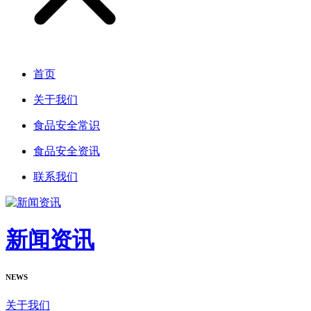
首页
关于我们
食品安全常识
食品安全资讯
联系我们
新闻资讯
NEWS
关于我们