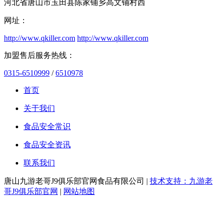
河北省唐山市玉田县陈家铺乡高文铺村西
网址：
http://www.qkiller.com
http://www.qkiller.com
加盟售后服务热线：
0315-6510999
/
6510978
首页
关于我们
食品安全常识
食品安全资讯
联系我们
唐山九游老哥J9俱乐部官网食品有限公司 |
技术支持：九游老
哥J9俱乐部官网
|
网站地图