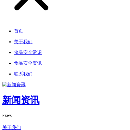
首页
关于我们
食品安全常识
食品安全资讯
联系我们
新闻资讯
NEWS
关于我们