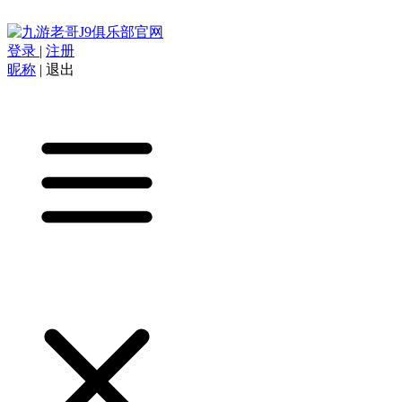
登录
|
注册
昵称
|
退出