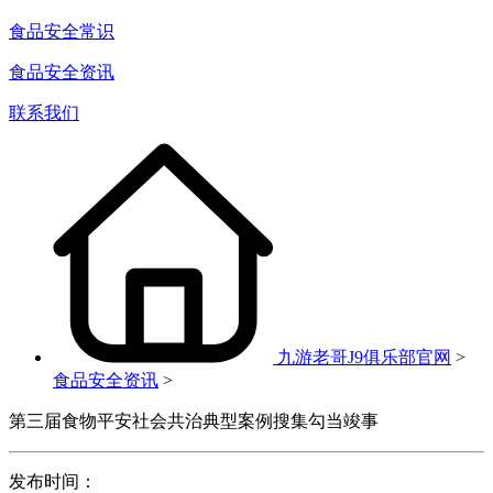
食品安全常识
食品安全资讯
联系我们
九游老哥J9俱乐部官网
>
食品安全资讯
>
第三届食物平安社会共治典型案例搜集勾当竣事
发布时间：