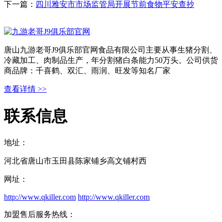
下一篇：
四川雅安市市场监管局开展节前食物平安查抄
唐山九游老哥J9俱乐部官网食品有限公司主要从事生猪分割、
冷藏加工、肉制品生产，年分割猪白条能力50万头。公司供货
商品牌：千喜鹤、双汇、雨润、旺发等知名厂家
查看详情 >>
联系信息
地址：
河北省唐山市玉田县陈家铺乡高文铺村西
网址：
http://www.qkiller.com
http://www.qkiller.com
加盟售后服务热线：