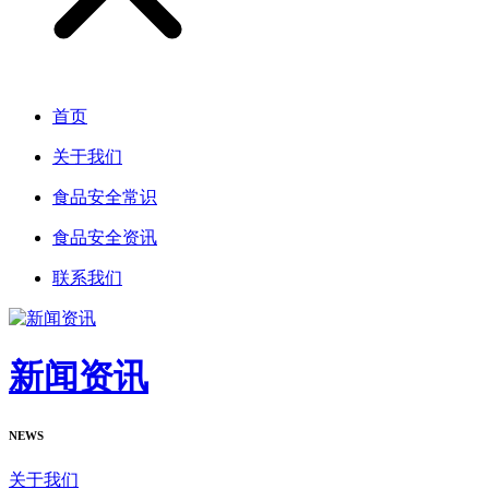
首页
关于我们
食品安全常识
食品安全资讯
联系我们
新闻资讯
NEWS
关于我们