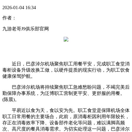
2026-01-04 16:34
作者：
九游老哥J9俱乐部官网
近日，巴彦淖尔机场聚焦职工用餐平安，完成职工食堂消
毒柜设备升级改换工做，以硬件提质的现实行动，为职工饮食
健康保驾护航。
巴彦淖尔机场将持续聚焦职工急难愁盼问题，不竭完美后
勤保障办事系统，为泛博职工营制更平安、更舒服的用餐。
(陈晨)。
平易近以食为天，食以安为先。职工食堂是保障机场全体
职工日常用餐的主要场合，此前，原消毒柜因利用年限较长，
存正在消毒效率下降、设备部件老化等问题，难以满脚高频
次、高尺度的餐具消毒需求。为切实处理这一问题，巴彦淖尔