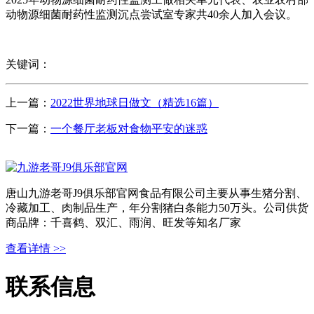
动物源细菌耐药性监测沉点尝试室专家共40余人加入会议。
关键词：
上一篇：
2022世界地球日做文（精选16篇）
下一篇：
一个餐厅老板对食物平安的迷惑
唐山九游老哥J9俱乐部官网食品有限公司主要从事生猪分割、
冷藏加工、肉制品生产，年分割猪白条能力50万头。公司供货
商品牌：千喜鹤、双汇、雨润、旺发等知名厂家
查看详情 >>
联系信息