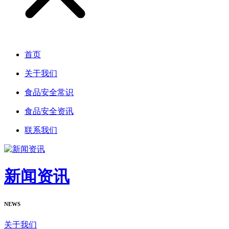
首页
关于我们
食品安全常识
食品安全资讯
联系我们
新闻资讯
NEWS
关于我们