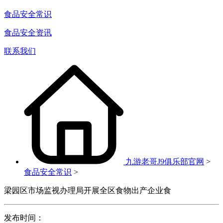
食品安全常识
食品安全资讯
联系我们
九游老哥J9俱乐部官网
>
食品安全常识
>
梁园区市场监视办理局开展全区食物出产企业食
发布时间：