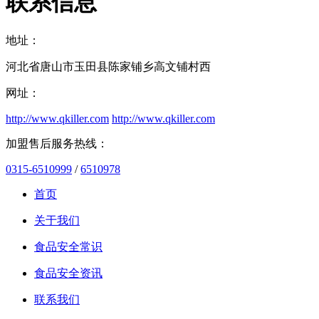
联系信息
地址：
河北省唐山市玉田县陈家铺乡高文铺村西
网址：
http://www.qkiller.com
http://www.qkiller.com
加盟售后服务热线：
0315-6510999
/
6510978
首页
关于我们
食品安全常识
食品安全资讯
联系我们