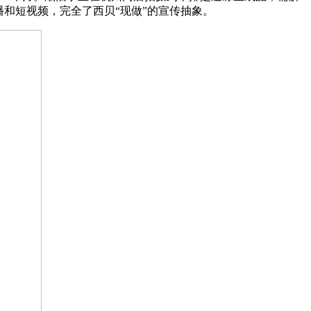
和短视频，完全了西贝“现做”的宣传抽象。