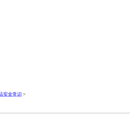
品安全常识
>