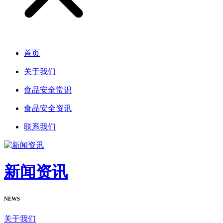
首页
关于我们
食品安全常识
食品安全资讯
联系我们
新闻资讯
NEWS
关于我们