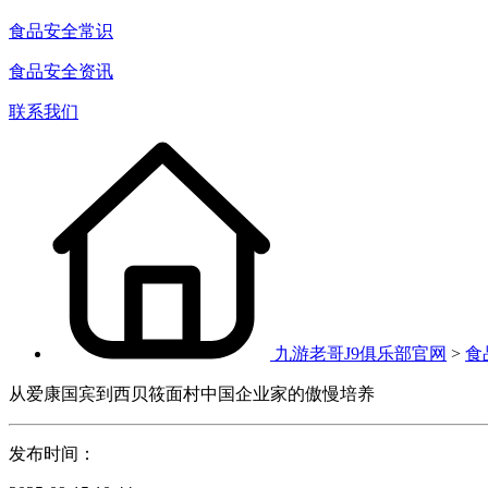
食品安全常识
食品安全资讯
联系我们
九游老哥J9俱乐部官网
>
食
从爱康国宾到西贝筱面村中国企业家的傲慢培养
发布时间：