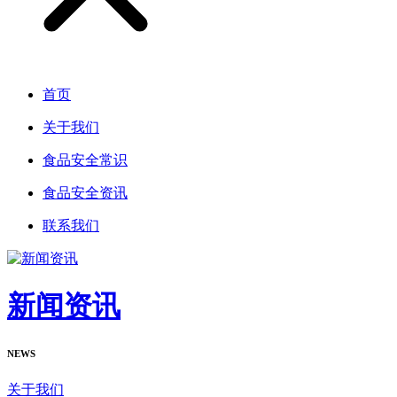
首页
关于我们
食品安全常识
食品安全资讯
联系我们
新闻资讯
NEWS
关于我们