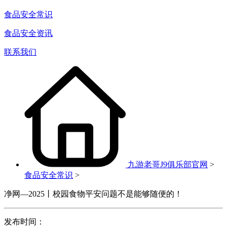
食品安全常识
食品安全资讯
联系我们
九游老哥J9俱乐部官网
>
食品安全常识
>
净网—2025丨校园食物平安问题不是能够随便的！
发布时间：