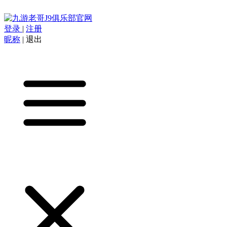
登录
|
注册
昵称
|
退出