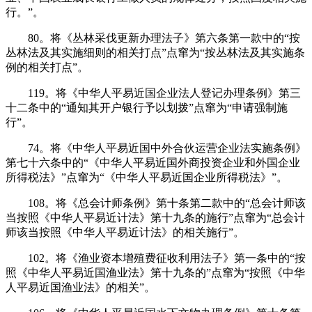
行。”。
80。将《丛林采伐更新办理法子》第六条第一款中的“按
丛林法及其实施细则的相关打点”点窜为“按丛林法及其实施条
例的相关打点”。
119。将《中华人平易近国企业法人登记办理条例》第三
十二条中的“通知其开户银行予以划拨”点窜为“申请强制施
行”。
74。将《中华人平易近国中外合伙运营企业法实施条例》
第七十六条中的“《中华人平易近国外商投资企业和外国企业
所得税法》”点窜为“《中华人平易近国企业所得税法》”。
108。将《总会计师条例》第十条第二款中的“总会计师该
当按照《中华人平易近计法》第十九条的施行”点窜为“总会计
师该当按照《中华人平易近计法》的相关施行”。
102。将《渔业资本增殖费征收利用法子》第一条中的“按
照《中华人平易近国渔业法》第十九条的”点窜为“按照《中华
人平易近国渔业法》的相关”。