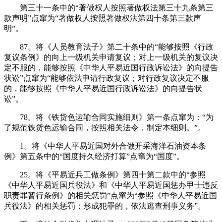
第三十一条中的“著做权人按照著做权法第三十九条第三
款声明”点窜为“著做权人按照著做权法第四十条第三款声
明”。
87。将《人员教育法子》第二十条中的“能够按照《行政
复议条例》的向上一级机关申请复议；对上一级机关的复议决
定不服的，能够按照《中华人平易近国行政诉讼法》的向提告
状讼”点窜为“能够依法申请行政复议；对行政复议决定不服
的，能够按照《中华人平易近国行政诉讼法》的向提告状
讼”。
78。将《铁货色运输合同实施细则》第一条点窜为：“为
了规范铁货色运输合同，按照相关法令，制定本细则。”。
1。将《中华人平易近国对外合做开采海洋石油资本条
例》第五条中的“国度持久经济打算”点窜为“国度”。
25。将《平易近兵工做条例》第四十第二款中的“参照
《中华人平易近国兵役法》和《中华人平易近国惩办甲士违反
职责罪暂行条例》的相关惩罚”点窜为“参照《中华人平易近国
兵役法》的相关惩罚；形成犯罪的，依法逃查刑事义务”。