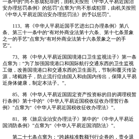
一条中的“尚不形成犯罪的，由机关按照《中华人平易近国治
安办理惩罚条例》的惩罚”点窜为“尚不形成犯罪，由机关按照
《中华人平易近国治安办理惩罚法》的予以惩罚”。
113。将《中华人平易近国手艺进出口办理条例》第八
条、第三十一条中的“有对外商业法第十六条、第十七条景象
之一的手艺”点窜为“有对外商业法第十六条景象之一的手
艺”。
73。将《中华人平易近国国境港口卫生监视法子》第一条
点窜为：“为了加强国境港口和国际航行交通东西的卫生监视
工做，改善国境港口和交通东西的卫生面孔，节制和覆灭传染
源，堵截路子，防止流行症由国入和由国内传出，保障人平易
近身体健康，制定本法子。”。
85。将《中华人平易近国固定资产投资标的目的调理税暂
行条例》第十中的“《中华人平易近国税收征收办理暂行条
例》”点窜为“《中华人平易近国税收征收办理法》”。
81。将《旅店业治安办理法子》第中的“《中华人平易近
国消防条例》”点窜为“《中华人平易近国消防法》”。
第二十七条点窜为：“跨越核准数额刊行企券的，责令退