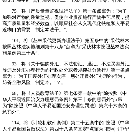
条第五项中的“暂行海关法第二十七条”点窜为“法令、行规”。
75。将《产质量量监视试行法子》第一条点窜为：“为了
加强对产物的质量监视，促使企业贯彻施行产物手艺尺度，提
高产质量量和经济效益，以顺应社会从义现代化扶植和人平易
近糊口的需要，制定本法子。”。
101。将《丛林采伐更新办理法子》第五条中的“采伐林木
按照丛林法实施细则第十八条”点窜为“采伐林木按照丛林法实
施条例第三十条”。
93。将《关于骗购外汇、不法套汇、逃汇、不法买卖外汇
等违反外汇办理行为的行政处分或者规律处分暂行》第一条点
窜为：“为了国度外汇办理次序，惩处违反外汇办理的行为，
防备金融风险，制定本。”？。
68。将《人员教育法子》第七条第一款中的“除按照《中
华人平易近国治安办理惩罚条例》第三十条的惩罚外”点窜
为“除按照《中华人平易近国治安办理惩罚法》第六十六条的
惩罚外”。
114。将《计较机软件条例》第二十五条中的“按照《中华
人平易近国著做权法》第四十八条简直定”点窜为“按照《中华