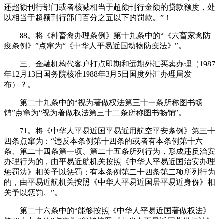
还超额刊行部门或者核减相当于超额刊行金额的贷款额度，处
以相当于超额刊行部门百分之五以下的罚款。”！
88。将《种畜禽办理条例》第十九条中的“《六畜家禽防
疫条例》”点窜为“《中华人平易近国动物防疫法》”。
三、金融机构代客户打点即期和远期外汇买卖办理（1987
年12月13日国务院核准1988年3月5日国度外汇办理局发
布）？。
第二十九条中的“视为著做权法第三十一条所称图书畅
销”点窜为“视为著做权法第三十二条所称图书畅销”。
71。将《中华人平易近国平易近用航空平安条例》第三十
四条点窜为：“违反本条例第十四条的或者有本条例第十六
条、第二十四条第一项、第二十五条所列行为，形成违反治安
办理行为的，由平易近航机关按照《中华人平易近国治安办理
惩罚法》相关予以惩罚；有本条例第二十四条第二项所列行为
的，由平易近航机关按照《中华人平易近国居平易近身份》相
关予以惩罚。”。
第二十六条中的“能够按照《中华人平易近国著做权法》