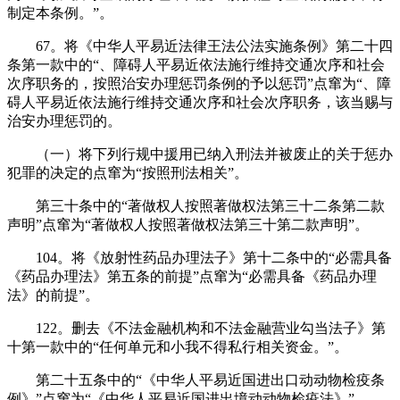
制定本条例。”。
67。将《中华人平易近法律王法公法实施条例》第二十四
条第一款中的“、障碍人平易近依法施行维持交通次序和社会
次序职务的，按照治安办理惩罚条例的予以惩罚”点窜为“、障
碍人平易近依法施行维持交通次序和社会次序职务，该当赐与
治安办理惩罚的。
（一）将下列行规中援用已纳入刑法并被废止的关于惩办
犯罪的决定的点窜为“按照刑法相关”。
第三十条中的“著做权人按照著做权法第三十二条第二款
声明”点窜为“著做权人按照著做权法第三十第二款声明”。
104。将《放射性药品办理法子》第十二条中的“必需具备
《药品办理法》第五条的前提”点窜为“必需具备《药品办理
法》的前提”。
122。删去《不法金融机构和不法金融营业勾当法子》第
十第一款中的“任何单元和小我不得私行相关资金。”。
第二十五条中的“《中华人平易近国进出口动动物检疫条
例》”点窜为“《中华人平易近国进出境动动物检疫法》”。