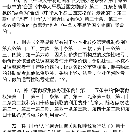
106。将《中华人平易近国水下文物办理条例》第十条第
一款中的“合适《中华人平易近国文物保》第二十九条各项景
象的”点窜为“合适《中华人平易近国文物保》景象的”；第二
款中的“具有《中华人平易近国文物保》第三十条、第三十一
条各项景象的”点窜为“具有《中华人平易近国文物保》景象
的”。
10。删去《全平易近所有制工业企业转换运营机制条例》
第八条第四、五、六款，第十条第二、三款，第十一条第二、
三、四款，第十第六款。因为订价缘由而构成的政策性吃亏，
物价部分该当依法调整或者铺开产物价钱，予以处理。不克不
及调整或者铺开产物价钱的，经财务部分审查核准，赐与响应
的补助或者其他体例弥补。采纳上述办法后，企业仍然吃亏
的，做为运营性吃亏处置。”？。
117。将《著做权集体办理条例》第二十五条中的“除著做
权法第二十、第三十二条第二款、第三十九条第三款、第四十
二条第二款和第四十该当领取的利用费外”点窜为“除著做权法
第二十、第三十第二款、第四十条第三款、第四十第二款和第
四十四条该当领取的利用费外”。
72。将《中华人平易近国海关船舶吨税暂行法子》第十一