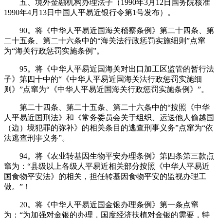
五、境外金融机构办理法子（1990年3月12日国务院核准
1990年4月13日中国人平易近银行令第1号发布）。
90。将《中华人平易近国海关稽察条例》第二十四条、第
二十五条、第二十六条中的“海关法行政惩罚实施细则”点窜
为“海关行政惩罚实施条例”。
95。将《中华人平易近国海关对出口加工区监管的暂行法
子》第四十中的“《中华人平易近国海关法行政惩罚实施细
则》”点窜为“《中华人平易近国海关行政惩罚实施条例》”。
第二十四条、第二十五条、第二十六条中的“按照《中华
人平易近国刑法》和《常务委员会关于组织、运送他人偷越国
（边）境犯罪的弥补》的相关条目的逃查刑事义务”点窜为“依
法逃查刑事义务”。
94。将《农业转基因生物平安办理条例》第四条第三款点
窜为：“县级以上各级人平易近相关部分按照《中华人平易近
国食物平安法》的相关，担任转基因食物平安的监视办理工
做。”！
20。将《中华人平易近国金银办理条例》第一条点窜
为：“为加强对金银的办理，国度经济扶植对金银的需要，特