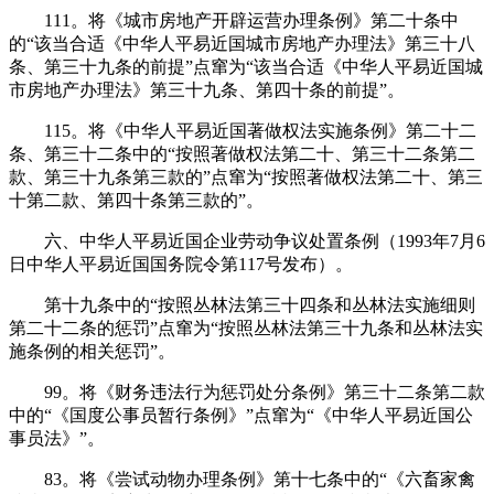
111。将《城市房地产开辟运营办理条例》第二十条中
的“该当合适《中华人平易近国城市房地产办理法》第三十八
条、第三十九条的前提”点窜为“该当合适《中华人平易近国城
市房地产办理法》第三十九条、第四十条的前提”。
115。将《中华人平易近国著做权法实施条例》第二十二
条、第三十二条中的“按照著做权法第二十、第三十二条第二
款、第三十九条第三款的”点窜为“按照著做权法第二十、第三
十第二款、第四十条第三款的”。
六、中华人平易近国企业劳动争议处置条例（1993年7月6
日中华人平易近国国务院令第117号发布）。
第十九条中的“按照丛林法第三十四条和丛林法实施细则
第二十二条的惩罚”点窜为“按照丛林法第三十九条和丛林法实
施条例的相关惩罚”。
99。将《财务违法行为惩罚处分条例》第三十二条第二款
中的“《国度公事员暂行条例》”点窜为“《中华人平易近国公
事员法》”。
83。将《尝试动物办理条例》第十七条中的“《六畜家禽