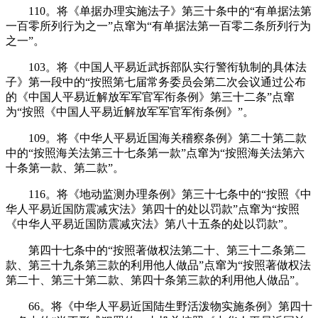
110。将《单据办理实施法子》第三十条中的“有单据法第
一百零所列行为之一”点窜为“有单据法第一百零二条所列行为
之一”。
103。将《中国人平易近武拆部队实行警衔轨制的具体法
子》第一段中的“按照第七届常务委员会第二次会议通过公布
的《中国人平易近解放军军官军衔条例》第三十二条”点窜
为“按照《中国人平易近解放军军官军衔条例》”。
109。将《中华人平易近国海关稽察条例》第二十第二款
中的“按照海关法第三十七条第一款”点窜为“按照海关法第六
十条第一款、第二款”。
116。将《地动监测办理条例》第三十七条中的“按照《中
华人平易近国防震减灾法》第四十的处以罚款”点窜为“按照
《中华人平易近国防震减灾法》第八十五条的处以罚款”。
第四十七条中的“按照著做权法第二十、第三十二条第二
款、第三十九条第三款的利用他人做品”点窜为“按照著做权法
第二十、第三十第二款、第四十条第三款的利用他人做品”。
66。将《中华人平易近国陆生野活泼物实施条例》第四十