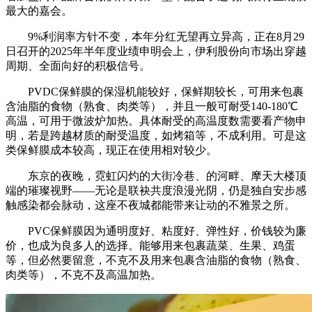
最大的嘉会。
9%利润率方针不变，本年分红无望再立异高，正在8月29
日召开的2025年半年度业绩申明会上，伊利股份向市场出穿越
周期、全面向好的积极信号。
PVDC保鲜膜的保湿机能较好，保鲜期较长，可用来包裹
含油脂的食物（熟食、肉类等），并且一般可耐受140-180℃
高温，可用于微波炉加热。具体耐受的高温度数需要看产物申
明，若是跨越材质的耐受温度，如烤箱等，不成利用。可是这
类保鲜膜成本较高，现正在使用相对较少。
东京的夜晚，霓虹闪灼的大街冷巷、的河畔、摩天大楼顶
端的璀璨视野——无论是联袂共度浪漫光阴，仍是独自安步感
触感染都会脉动，这座不夜城都能带来让动的不雅景之所。
PVC保鲜膜因为通明度好、粘度好、弹性好，价钱较为廉
价，也成为良多人的选择。能够用来包裹蔬菜、生果、鸡蛋
等，但必然要留意，不克不及用来包裹含油脂的食物（熟食、
肉类等），不克不及高温加热。