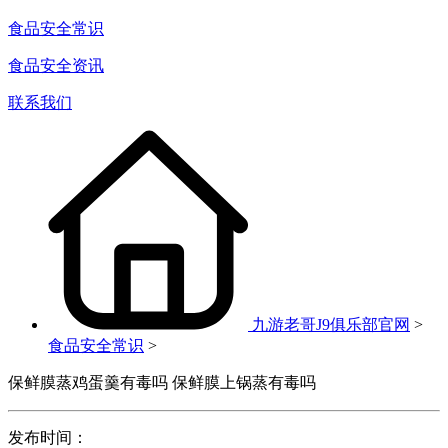
食品安全常识
食品安全资讯
联系我们
九游老哥J9俱乐部官网
>
食品安全常识
>
保鲜膜蒸鸡蛋羹有毒吗 保鲜膜上锅蒸有毒吗
发布时间：