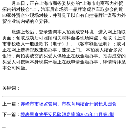
月18日，正在上海市商务委从办的“上海市电商帮力外贸
拓内销对接会”上，汽车后市场第一品牌途虎养车取参会的近
80家外贸企业现场对接，并引见了以自有自控品牌计谋帮力外
贸企业转内销的立异径。
毗连上彀后，登录查询本人拍卖成交环境；进入网上领取
页面；领取成功后可照顾相关材料至各现场网点，领取《上海
市非税收入一般缴款书（电子）》、《客车额度证明》；或可
正在网上选择邮政速递办事，速递上门。 本拍卖人结合多家
银行，向拍卖成交的买受人供给正在线金融办事。拍卖成交的
买受人可按照本身现实环境正在线申请金融办事，详情请拜见
本公司网坐。
关键词：
上一篇：
赤峰市市场监管局、市教育局结合开展长儿园食
下一篇：
境表里食物平安风险消息摘编2025年11月第2期