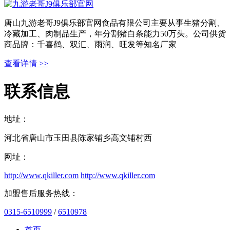
唐山九游老哥J9俱乐部官网食品有限公司主要从事生猪分割、
冷藏加工、肉制品生产，年分割猪白条能力50万头。公司供货
商品牌：千喜鹤、双汇、雨润、旺发等知名厂家
查看详情 >>
联系信息
地址：
河北省唐山市玉田县陈家铺乡高文铺村西
网址：
http://www.qkiller.com
http://www.qkiller.com
加盟售后服务热线：
0315-6510999
/
6510978
首页