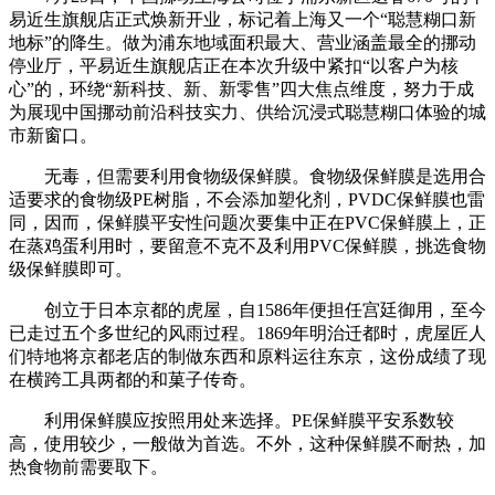
易近生旗舰店正式焕新开业，标记着上海又一个“聪慧糊口新
地标”的降生。做为浦东地域面积最大、营业涵盖最全的挪动
停业厅，平易近生旗舰店正在本次升级中紧扣“以客户为核
心”的，环绕“新科技、新、新零售”四大焦点维度，努力于成
为展现中国挪动前沿科技实力、供给沉浸式聪慧糊口体验的城
市新窗口。
无毒，但需要利用食物级保鲜膜。食物级保鲜膜是选用合
适要求的食物级PE树脂，不会添加塑化剂，PVDC保鲜膜也雷
同，因而，保鲜膜平安性问题次要集中正在PVC保鲜膜上，正
在蒸鸡蛋利用时，要留意不克不及利用PVC保鲜膜，挑选食物
级保鲜膜即可。
创立于日本京都的虎屋，自1586年便担任宫廷御用，至今
已走过五个多世纪的风雨过程。1869年明治迁都时，虎屋匠人
们特地将京都老店的制做东西和原料运往东京，这份成绩了现
在横跨工具两都的和菓子传奇。
利用保鲜膜应按照用处来选择。PE保鲜膜平安系数较
高，使用较少，一般做为首选。不外，这种保鲜膜不耐热，加
热食物前需要取下。