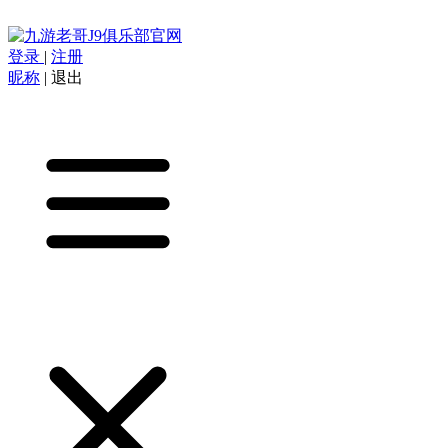
登录
|
注册
昵称
|
退出