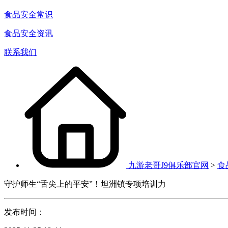
食品安全常识
食品安全资讯
联系我们
九游老哥J9俱乐部官网
>
食
守护师生“舌尖上的平安”！坦洲镇专项培训力
发布时间：