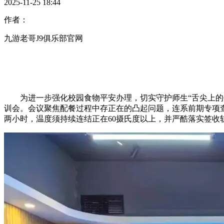
2025-11-25 18:44
作者：
九游老哥J9俱乐部官网
为进一步强化校园食物平安办理，切实守护师生“舌尖上的平
训会。会议聚焦配餐过程中存正在的凸起问题，连系前期专项
两小时，温度须持续连结正在60摄氏度以上，并严酷落实签收